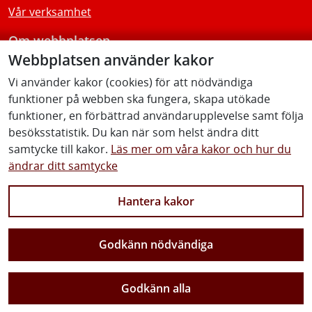
Vår verksamhet
Om webbplatsen
Webbplatsen använder kakor
Tillgänglighetsredogörelse
Vi använder kakor (cookies) för att nödvändiga
funktioner på webben ska fungera, skapa utökade
Följ oss
funktioner, en förbättrad användarupplevelse samt följa
besöksstatistik. Du kan när som helst ändra ditt
samtycke till kakor.
Läs mer om våra kakor och hur du
ändrar ditt samtycke
Facebook
Youtube
Instagram
Linkedin
Hantera kakor
Godkänn nödvändiga
Vi gör Sverige närmare
Godkänn alla