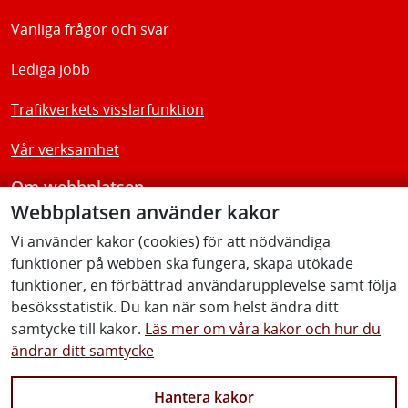
Vanliga frågor och svar
Lediga jobb
Trafikverkets visslarfunktion
Vår verksamhet
Om webbplatsen
Webbplatsen använder kakor
Tillgänglighetsredogörelse
Vi använder kakor (cookies) för att nödvändiga
funktioner på webben ska fungera, skapa utökade
Följ oss
funktioner, en förbättrad användarupplevelse samt följa
besöksstatistik. Du kan när som helst ändra ditt
samtycke till kakor.
Läs mer om våra kakor och hur du
ändrar ditt samtycke
Facebook
Youtube
Instagram
Linkedin
Hantera kakor