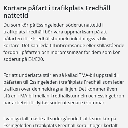
Kortare påfart i trafikplats Fredhäll
nattetid
Du som kör på Essingeleden söderut nattetid i
trafikplats Fredhäll bör vara uppmärksam på att
påfarten före Fredhällstunneln inledningsvis blir
kortare. Det kan leda till inbromsande eller stillastående
fordon i påfarten och inbromsningar för dem som kör
söderut på E4/E20.
För att underlätta står en så kallad TMA-bil uppställd i
påfarten till Essingeleden i trafikplats Fredhäll som leder
trafiken över den heldragna linjen. Det kommer även
stå en TMA-bil mellan Fredhällstunneln och Essingebron
när arbetet förflyttas söderut senare i sommar.
I vanliga fall måste all södergående trafik som kör på
Essingeleden i trafikplats Fredhäll köra i höger körfält