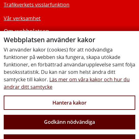
Trafikverkets visslarfunktion
Vår verksamhet
Om webbplatsen
Webbplatsen använder kakor
Tillgänglighetsredogörelse
Vi använder kakor (cookies) för att nödvändiga
funktioner på webben ska fungera, skapa utökade
Följ oss
funktioner, en förbättrad användarupplevelse samt följa
besöksstatistik. Du kan när som helst ändra ditt
samtycke till kakor.
Läs mer om våra kakor och hur du
ändrar ditt samtycke
Facebook
Youtube
Instagram
Linkedin
Hantera kakor
Godkänn nödvändiga
Vi gör Sverige närmare