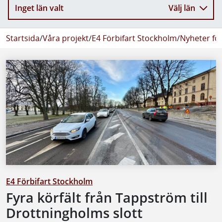
Inget län valt
Välj län
Startsida
/
Våra projekt
/
E4 Förbifart Stockholm
/
Nyheter fö
E4 Förbifart Stockholm
Fyra körfält från Tappström till
Drottningholms slott