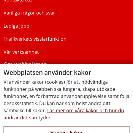
Vanliga frågor och svar
Lediga jobb
Trafikverkets visslarfunktion
Vår verksamhet
Om webbplatsen
Webbplatsen använder kakor
Tillgänglighetsredogörelse
Vi använder kakor (cookies) för att nödvändiga
funktioner på webben ska fungera, skapa utökade
Följ oss
funktioner, en förbättrad användarupplevelse samt följa
besöksstatistik. Du kan när som helst ändra ditt
samtycke till kakor.
Läs mer om våra kakor och hur du
ändrar ditt samtycke
Facebook
Youtube
Instagram
Linkedin
Hantera kakor