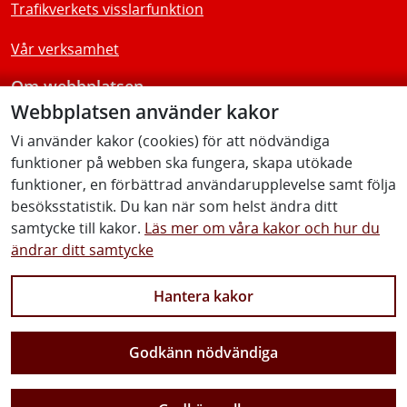
Trafikverkets visslarfunktion
Vår verksamhet
Om webbplatsen
Webbplatsen använder kakor
Tillgänglighetsredogörelse
Vi använder kakor (cookies) för att nödvändiga
funktioner på webben ska fungera, skapa utökade
Följ oss
funktioner, en förbättrad användarupplevelse samt följa
besöksstatistik. Du kan när som helst ändra ditt
samtycke till kakor.
Läs mer om våra kakor och hur du
ändrar ditt samtycke
Facebook
Youtube
Instagram
Linkedin
Hantera kakor
Godkänn nödvändiga
Vi gör Sverige närmare