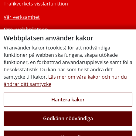
Trafikverkets visslarfunktion
Vår verksamhet
Om webbplatsen
Webbplatsen använder kakor
Tillgänglighetsredogörelse
Vi använder kakor (cookies) för att nödvändiga
funktioner på webben ska fungera, skapa utökade
Följ oss
funktioner, en förbättrad användarupplevelse samt följa
besöksstatistik. Du kan när som helst ändra ditt
samtycke till kakor.
Läs mer om våra kakor och hur du
ändrar ditt samtycke
Facebook
Youtube
Instagram
Linkedin
Hantera kakor
Godkänn nödvändiga
Vi gör Sverige närmare