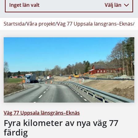
Inget län valt
Välj län
Startsida
/
Våra projekt
/
Väg 77 Uppsala länsgräns–Eknäs
/
N
Väg 77 Uppsala länsgräns–Eknäs
Fyra kilometer av nya väg 77
färdig