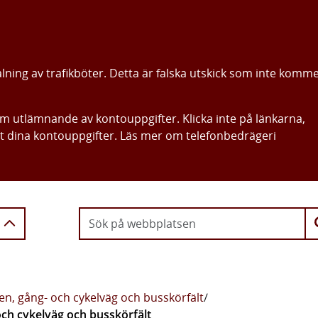
alning av trafikböter. Detta är falska utskick som inte komm
om utlämnande av kontouppgifter. Klicka inte på länkarna,
ut dina kontouppgifter. Läs mer om telefonbedrägeri
Gå direkt till innehållet
n, gång- och cykelväg och busskörfält
/
ch cykelväg och busskörfält