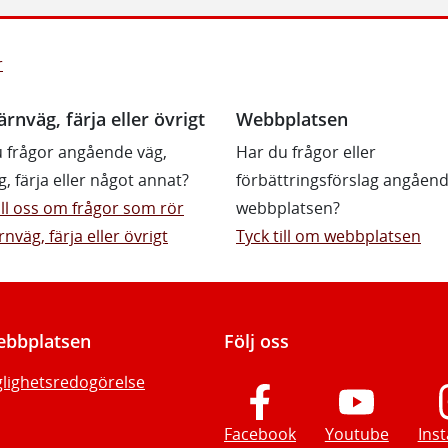
r
ärnväg, färja eller övrigt
Webbplatsen
 frågor angående väg,
Har du frågor eller
g, färja eller något annat?
förbättringsförslag angåen
till oss om frågor som rör
webbplatsen?
rnväg, färja eller övrigt
Tyck till om webbplatsen
bbplatsen
Följ oss
glighetsredogörelse
Facebook
Youtube
Ins