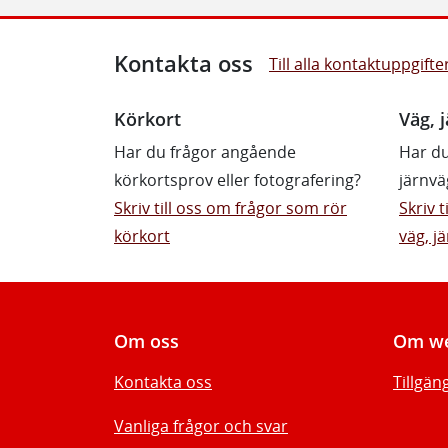
Kontakta oss
Till alla kontaktuppgifte
Körkort
Väg, j
Har du frågor angående
Har du
körkortsprov eller fotografering?
järnvä
Skriv till oss om frågor som rör
Skriv 
körkort
väg, jä
Om oss
Om we
Kontakta oss
Tillgän
Vanliga frågor och svar