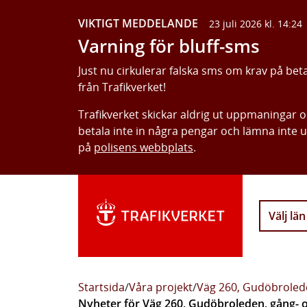
VIKTIGT MEDDELANDE
23 juli 2026 kl. 14:24
Varning för bluff-sms
Just nu cirkulerar falska sms om krav på bet
från Trafikverket!
Trafikverket skickar aldrig ut uppmaningar 
betala inte in några pengar och lämna inte 
på
polisens webbplats
.
Välj län
Startsida
/
Våra projekt
/
Väg 260, Gudöbrolede
Nyheter för Väg 260, Gudöbroleden, gång- o