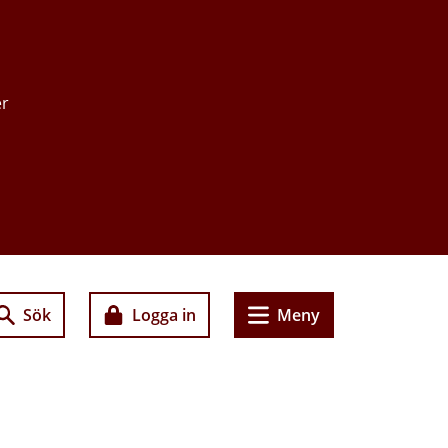
er
Sök
Logga in
Meny