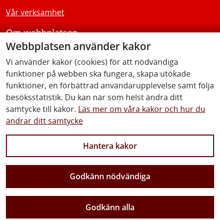
Vår verksamhet
Om webbplatsen
Webbplatsen använder kakor
Tillgänglighetsredogörelse
Vi använder kakor (cookies) för att nödvändiga
funktioner på webben ska fungera, skapa utökade
Följ oss
funktioner, en förbättrad användarupplevelse samt följa
besöksstatistik. Du kan när som helst ändra ditt
samtycke till kakor.
Läs mer om våra kakor och hur du
ändrar ditt samtycke
Facebook
Youtube
Instagram
Linkedin
Hantera kakor
Godkänn nödvändiga
Vi gör Sverige närmare
Godkänn alla