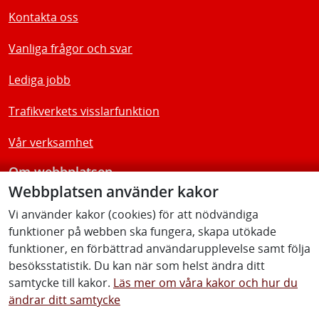
Kontakta oss
Vanliga frågor och svar
Lediga jobb
Trafikverkets visslarfunktion
Vår verksamhet
Om webbplatsen
Webbplatsen använder kakor
Tillgänglighetsredogörelse
Vi använder kakor (cookies) för att nödvändiga
funktioner på webben ska fungera, skapa utökade
Följ oss
funktioner, en förbättrad användarupplevelse samt följa
besöksstatistik. Du kan när som helst ändra ditt
samtycke till kakor.
Läs mer om våra kakor och hur du
ändrar ditt samtycke
Facebook
Youtube
Instagram
Linkedin