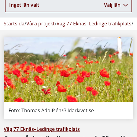
Inget län valt
Välj län
Startsida
/
Våra projekt
/
Väg 77 Eknäs–Ledinge trafikplats
/
N
Foto: Thomas Adolfsén/Bildarkivet.se
Väg 77 Eknäs–Ledinge trafikplats