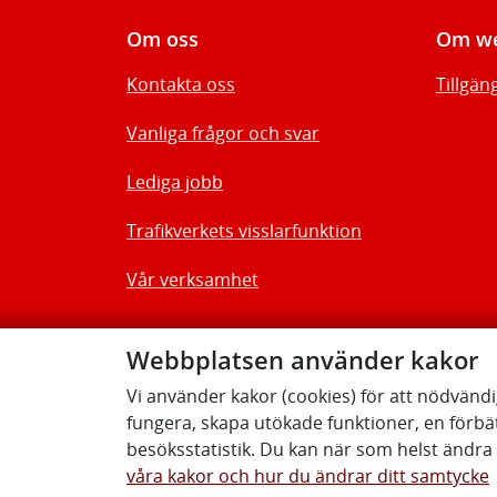
Om oss
Om we
Kontakta oss
Tillgän
Vanliga frågor och svar
Lediga jobb
Trafikverkets visslarfunktion
Vår verksamhet
Webbplatsen använder kakor
Vi använder kakor (cookies) för att nödvänd
fungera, skapa utökade funktioner, en förbä
besöksstatistik. Du kan när som helst ändra d
våra kakor och hur du ändrar ditt samtycke