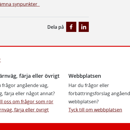
 lämna synpunkter
Dela på
r
ärnväg, färja eller övrigt
Webbplatsen
 frågor angående väg,
Har du frågor eller
g, färja eller något annat?
förbättringsförslag angåen
till oss om frågor som rör
webbplatsen?
rnväg, färja eller övrigt
Tyck till om webbplatsen