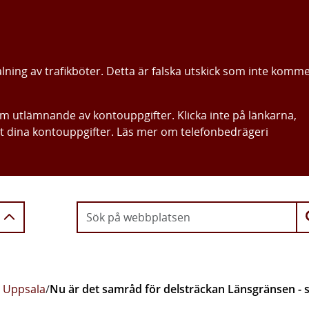
alning av trafikböter. Detta är falska utskick som inte komm
om utlämnande av kontouppgifter. Klicka inte på länkarna,
ut dina kontouppgifter. Läs mer om telefonbedrägeri
Gå direkt till innehållet
r Uppsala
/
Nu är det samråd för delsträckan Länsgränsen -