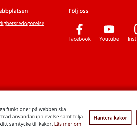
bbplatsen
Följ oss
glighetsredogörelse
Facebook
Youtube
Ins
iga funktioner på webben ska
ttrad användarupplevelse samt följa
Hantera kakor
Vi gör Sverige närmare
itt samtycke till kakor.
Läs mer om