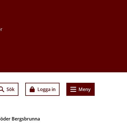
er
Sök
Logga in
Meny
 söder Bergsbrunna