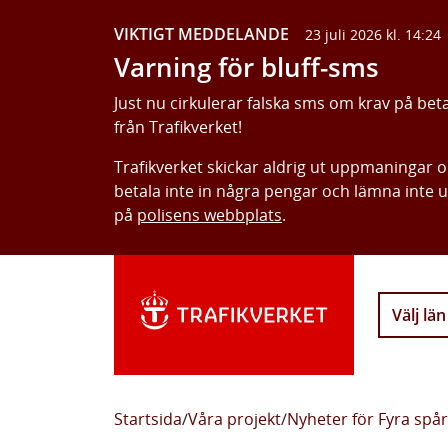
VIKTIGT MEDDELANDE
23 juli 2026 kl. 14:24
Varning för bluff-sms
Just nu cirkulerar falska sms om krav på bet
från Trafikverket!
Trafikverket skickar aldrig ut uppmaningar 
betala inte in några pengar och lämna inte 
på
polisens webbplats
.
Välj län
Startsida
/
Våra projekt
/
Nyheter för Fyra spå