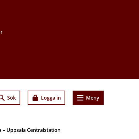
er
Sök
Logga in
Meny
 – Uppsala Centralstation