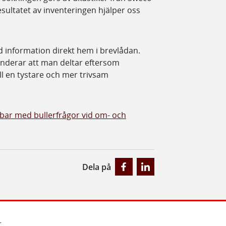
sultatet av inventeringen hjälper oss
d information direkt hem i brevlådan.
enderar att man deltar eftersom
ll en tystare och mer trivsam
bbar med bullerfrågor vid om- och
Dela på
r