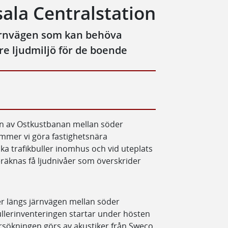
ala Centralstation
järnvägen som kan behöva
re ljudmiljö för de boende
n av Ostkustbanan mellan söder
mmer vi göra fastighetsnära
ska trafikbuller inomhus och vid uteplats
räknas få ljudnivåer som överskrider
er längs järnvägen mellan söder
llerinventeringen startar under hösten
rsökningen görs av akustiker från Sweco