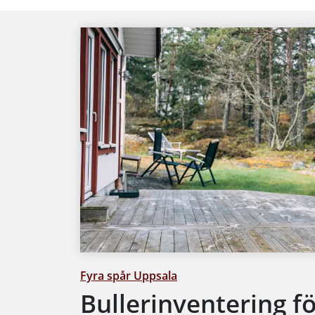
Fyra spår Uppsala
Bullerinventering f