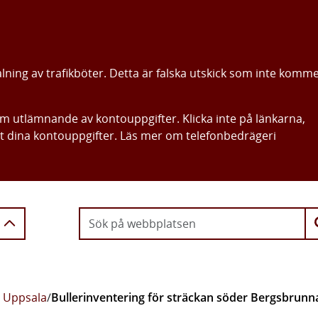
alning av trafikböter. Detta är falska utskick som inte komm
om utlämnande av kontouppgifter. Klicka inte på länkarna,
ut dina kontouppgifter. Läs mer om telefonbedrägeri
Gå direkt till innehållet
r Uppsala
/
Bullerinventering för sträckan söder Bergsbrunna