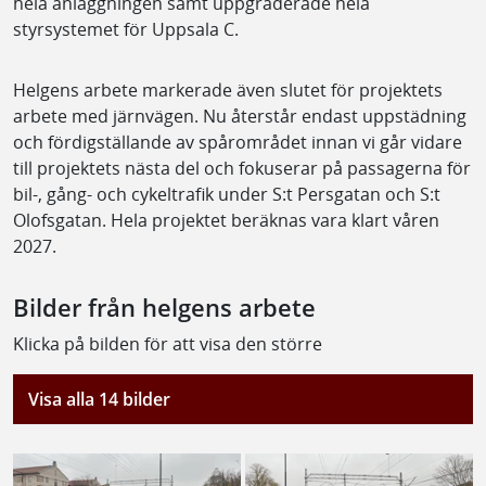
hela anläggningen samt uppgraderade hela
styrsystemet för Uppsala C.
Helgens arbete markerade även slutet för projektets
arbete med järnvägen. Nu återstår endast uppstädning
och fördigställande av spårområdet innan vi går vidare
till projektets nästa del och fokuserar på passagerna för
bil-, gång- och cykeltrafik under S:t Persgatan och S:t
Olofsgatan. Hela projektet beräknas vara klart våren
2027.
Bilder från helgens arbete
Klicka på bilden för att visa den större
Visa alla 14 bilder