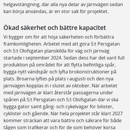
helgavstängning, där alla nya delar av järnvägen sedan
kan börja användas, är en stor sak för projektet.
Ökad säkerhet och bättre kapacitet
Vi bygger om för att höja säkerheten och förbättra
framkomligheten. Arbetet med att göra S:t Persgatan
och S:t Olofsgatan planskilda för väg och järnväg
startade i september 2024. Sedan dess har det varit full
produktion på området för att flytta befintliga spår,
bygga nytt vändspår och lyfta brokonstruktioner på
plats. Broarna lyftes på plats i augusti och den nya
järnvägen kopplas in i slutet av oktober. När arbetet
med järnvägen är klart återstår passagerna under
spåren på S:t Persgatan och S:t Olofsgatan där vi ska
bygga gator samt gång- och cykelvägar för bilister,
cyklister och gående. När hela projektet står klart 2027
kommer sträckan att vara bättre och säkrare för både
tågen som trafikerar och för de som behöver korsa