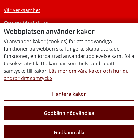
Vår verksamhet
Om webbplatsen
Webbplatsen använder kakor
Tillgänglighetsredogörelse
Vi använder kakor (cookies) för att nödvändiga
funktioner på webben ska fungera, skapa utökade
Följ oss
funktioner, en förbättrad användarupplevelse samt följa
besöksstatistik. Du kan när som helst ändra ditt
samtycke till kakor.
Läs mer om våra kakor och hur du
ändrar ditt samtycke
Facebook
Youtube
Instagram
Linkedin
Hantera kakor
Godkänn nödvändiga
Vi gör Sverige närmare
Godkänn alla