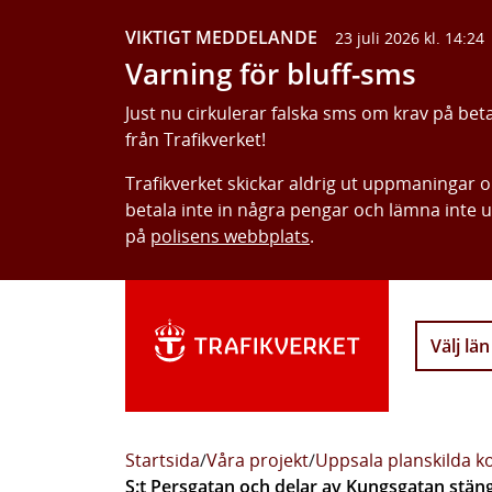
VIKTIGT MEDDELANDE
23 juli 2026 kl. 14:24
Varning för bluff-sms
Just nu cirkulerar falska sms om krav på bet
från Trafikverket!
Trafikverket skickar aldrig ut uppmaningar 
betala inte in några pengar och lämna inte 
på
polisens webbplats
.
Välj län
Startsida
/
Våra projekt
/
Uppsala planskilda ko
S:t Persgatan och delar av Kungsgatan stängs