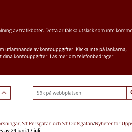
alning av trafikböter. Detta är falska utskick som inte komm
om utlämnande av kontouppgifter. Klicka inte på länkarna,
ut dina kontouppgifter. Läs mer om telefonbedrägeri
Gå direkt till innehållet
rsningar, S:t Persgatan och S:t Olofsgatan
/
Nyheter för Upps
 av 29 juni-17 juli