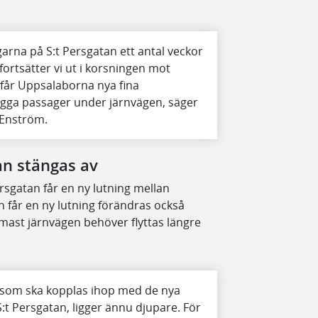
garna på S:t Persgatan ett antal veckor
 fortsätter vi ut i korsningen mot
 får Uppsalaborna nya fina
ygga passager under järnvägen, säger
 Enström.
n stängas av
rsgatan får en ny lutning mellan
 får en ny lutning förändras också
rmast järnvägen behöver flyttas längre
 som ska kopplas ihop med de nya
t Persgatan, ligger ännu djupare. För