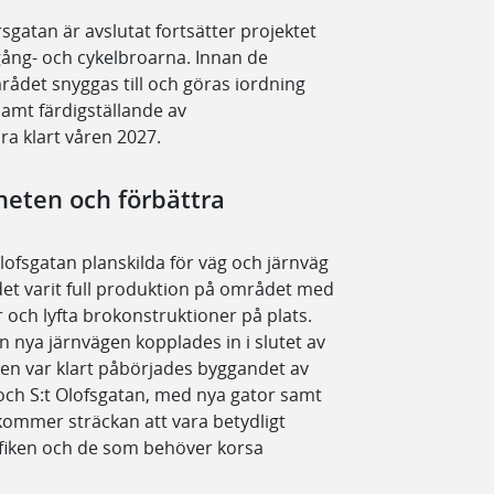
gatan är avslutat fortsätter projektet
gång- och cykelbroarna. Innan de
ådet snyggas till och göras iordning
samt färdigställande av
a klart våren 2027.
heten och förbättra
lofsgatan planskilda för väg och järnväg
det varit full produktion på området med
r och lyfta brokonstruktioner på plats.
n nya järnvägen kopplades in i slutet av
en var klart påbörjades byggandet av
och S:t Olofsgatan, med nya gator samt
 kommer sträckan att vara betydligt
afiken och de som behöver korsa