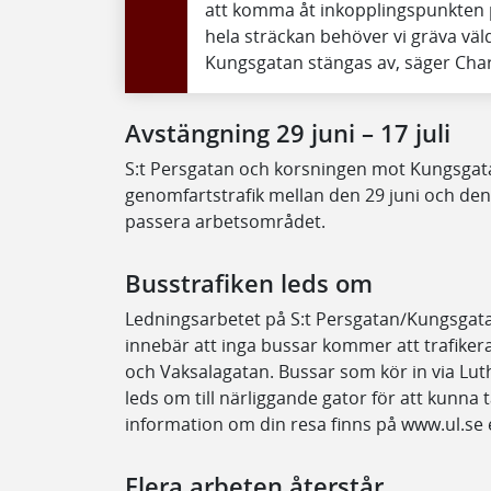
att komma åt inkopplingspunkten p
hela sträckan behöver vi gräva väl
Kungsgatan stängas av, säger Char
Avstängning 29 juni – 17 juli
S:t Persgatan och korsningen mot Kungsgat
genomfartstrafik mellan den 29 juni och de
passera arbetsområdet.
Busstrafiken leds om
Ledningsarbetet på S:t Persgatan/Kungsgata
innebär att inga bussar kommer att trafik
och Vaksalagatan. Bussar som kör in via L
leds om till närliggande gator för att kunna ta
information om din resa finns på www.ul.se e
Flera arbeten återstår