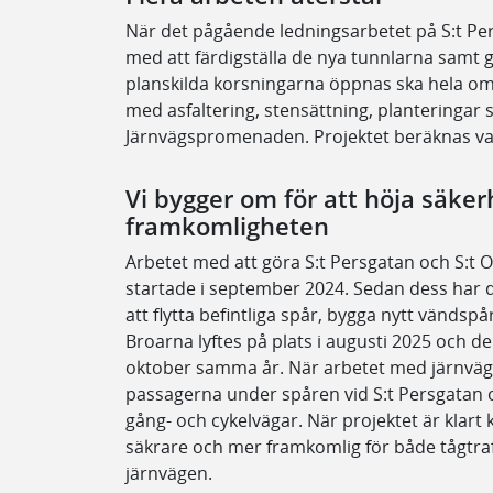
När det pågående ledningsarbetet på S:t Pers
med att färdigställa de nya tunnlarna samt 
planskilda korsningarna öppnas ska hela omr
med asfaltering, stensättning, planteringar 
Järnvägspromenaden. Projektet beräknas var
Vi bygger om för att höja säker
framkomligheten
Arbetet med att göra S:t Persgatan och S:t O
startade i september 2024. Sedan dess har 
att flytta befintliga spår, bygga nytt vändspå
Broarna lyftes på plats i augusti 2025 och de
oktober samma år. När arbetet med järnväg
passagerna under spåren vid S:t Persgatan 
gång- och cykelvägar. När projektet är klart
säkrare och mer framkomlig för både tågtr
järnvägen.