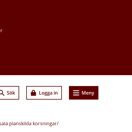
er
Sök
Logga in
Meny
ala planskilda korsningar
/