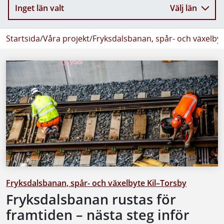
Inget län valt
Välj län
Startsida
/
Våra projekt
/
Fryksdalsbanan, spår- och växelbyt
Fryksdalsbanan, spår- och växelbyte Kil–Torsby
Fryksdalsbanan rustas för
framtiden – nästa steg inför