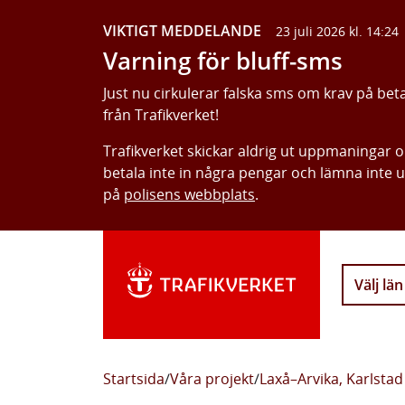
VIKTIGT MEDDELANDE
23 juli 2026 kl. 14:24
Varning för bluff-sms
Just nu cirkulerar falska sms om krav på bet
från Trafikverket!
Trafikverket skickar aldrig ut uppmaningar 
betala inte in några pengar och lämna inte 
på
polisens webbplats
.
Välj län
Startsida
/
Våra projekt
/
Laxå–Arvika, Karlstad