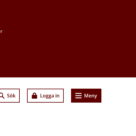
er
Sök
Logga in
Meny