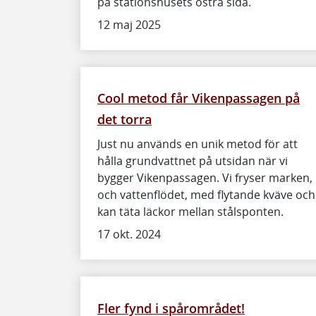
på stationshusets östra sida.
12 maj 2025
Cool metod får Vikenpassagen på
det torra
Just nu används en unik metod för att
hålla grundvattnet på utsidan när vi
bygger Vikenpassagen. Vi fryser marken,
och vattenflödet, med flytande kväve och
kan täta läckor mellan stålsponten.
17 okt. 2024
Fler fynd i spårområdet!