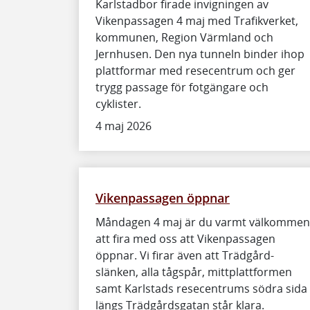
Karlstadbor firade invigningen av
Vikenpassagen 4 maj med Trafikverket,
kommunen, Region Värmland och
Jernhusen. Den nya tunneln binder ihop
plattformar med resecentrum och ger
trygg passage för fotgängare och
cyklister.
4 maj 2026
Vikenpassagen öppnar
Måndagen 4 maj är du varmt välkommen
att fira med oss att Viken­passagen
öppnar. Vi firar även att Trädgård­
slänken, alla tågspår, mittplatt­formen
samt Karlstads resecentrums södra sida
längs Trädgårds­gatan står klara.