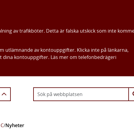
alning av trafikböter. Detta är falska utskick som inte komm
om utlämnande av kontouppgifter. Klicka inte på länkarna,
ut dina kontouppgifter. Läs mer om telefonbedrägeri
Gå direkt till innehållet
 C
/
Nyheter