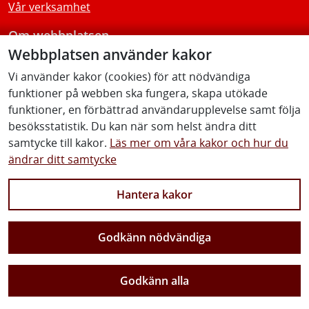
Vår verksamhet
Om webbplatsen
Webbplatsen använder kakor
Tillgänglighetsredogörelse
Vi använder kakor (cookies) för att nödvändiga
funktioner på webben ska fungera, skapa utökade
Följ oss
funktioner, en förbättrad användarupplevelse samt följa
besöksstatistik. Du kan när som helst ändra ditt
samtycke till kakor.
Läs mer om våra kakor och hur du
ändrar ditt samtycke
Facebook
Youtube
Instagram
Linkedin
Hantera kakor
Godkänn nödvändiga
Vi gör Sverige närmare
Godkänn alla