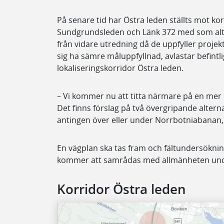
På senare tid har Östra leden ställts mot ko
Sundgrundsleden och Länk 372 med som alter
från vidare utredning då de uppfyller proje
sig ha sämre måluppfyllnad, avlastar befintl
lokaliseringskorridor Östra leden.
– Vi kommer nu att titta närmare på en mer 
Det finns förslag på två övergripande alter
antingen över eller under Norrbotniabanan, 
En vägplan ska tas fram och fältundersöknin
kommer att samrådas med allmänheten under 
Korridor Östra leden