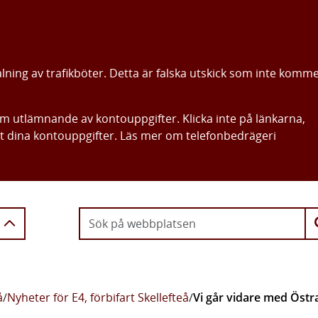
alning av trafikböter. Detta är falska utskick som inte komm
om utlämnande av kontouppgifter. Klicka inte på länkarna,
ut dina kontouppgifter. Läs mer om telefonbedrägeri
Gå direkt till innehållet
å
/
Nyheter för E4, förbifart Skellefteå
/
Vi går vidare med Östr