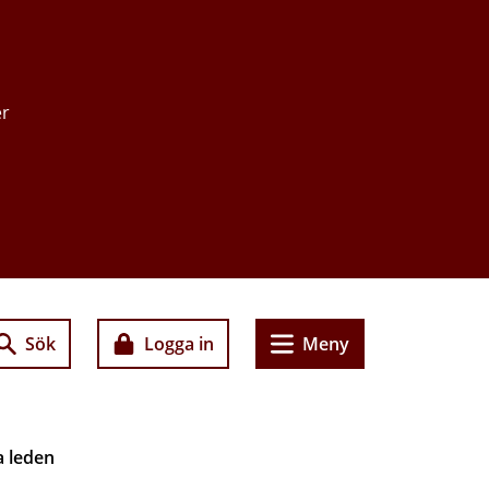
er
Sök
Logga in
Meny
a leden