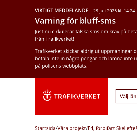
VIKTIGT MEDDELANDE
23 juli 2026 kl. 14:24
Varning för bluff-sms
Just nu cirkulerar falska sms om krav på bet
från Trafikverket!
Trafikverket skickar aldrig ut uppmaningar 
betala inte in några pengar och lämna inte 
på
polisens webbplats
.
Välj län
Startsida
/
Våra projekt
/
E4, förbifart Skellefte