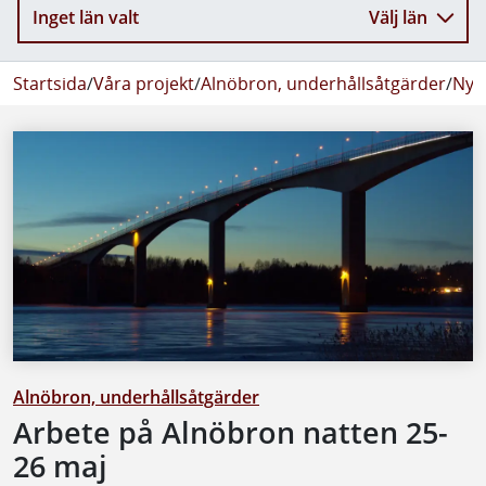
Inget län valt
Välj län
Startsida
/
Våra projekt
/
Alnöbron, underhållsåtgärder
/
Nyh
Alnöbron, underhållsåtgärder
Arbete på Alnöbron natten 25-
26 maj