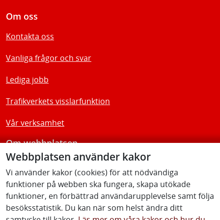
Om oss
Kontakta oss
Vanliga frågor och svar
Lediga jobb
Trafikverkets visslarfunktion
Vår verksamhet
Om webbplatsen
Webbplatsen använder kakor
Tillgänglighetsredogörelse
Vi använder kakor (cookies) för att nödvändiga
funktioner på webben ska fungera, skapa utökade
Följ oss
funktioner, en förbättrad användarupplevelse samt följa
besöksstatistik. Du kan när som helst ändra ditt
samtycke till kakor.
Läs mer om våra kakor och hur du