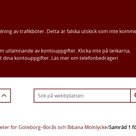
alning av trafikböter. Detta är falska utskick som inte komm
om utlämnande av kontouppgifter. Klicka inte på länkarna,
ut dina kontouppgifter. Läs mer om telefonbedrägeri
Gå direkt till innehållet
eter för Göteborg–Borås och Bibana Mölnlycke
/
Samråd 1 fö