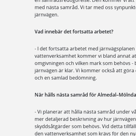
en samrådsredogörelse. Den kommer vi att 
med nästa samråd. Vi tar med oss synpunkte
järnvägen.
Vad innebär det fortsatta arbetet?
- I det fortsatta arbetet med järnvägsplanen
vattenverksamhet kommer vi bland annat att
omgivningen och vilken mark som behövs - b
järnvägen är klar. Vi kommer också att göra
och en samlad bedömning.
När hålls nästa samråd för Almedal–Mölnda
- Vi planerar att hålla nästa samråd under vår
mer detaljerad beskrivning av hur järnväge
skyddsåtgärder som behövs. Vid detta tillfä
den vattenverksamhet som krävs för den nya 