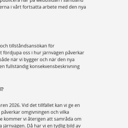
publicera här på webbsidan i samband
rna i vårt fortsatta arbete med den nya
 och tillståndsansökan för
 fördjupa oss i hur järnvägen påverkar
åde när vi bygger och när den nya
 en fullständig konsekvensbeskrivning
l?
en 2026. Vid det tillfället kan vi ge en
n påverkar omgivningen och vilka
lle kommer vi återigen att samråda om
järnvägen. Då har vi en tydlig bild av