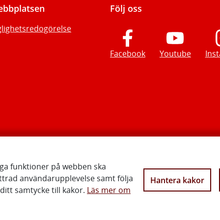
bbplatsen
Följ oss
glighetsredogörelse
Facebook
Youtube
Ins
iga funktioner på webben ska
ttrad användarupplevelse samt följa
Hantera kakor
Vi gör Sverige närmare
itt samtycke till kakor.
Läs mer om