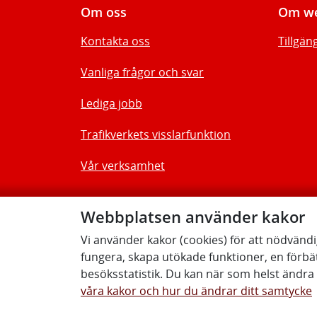
Om oss
Om we
Kontakta oss
Tillgän
Vanliga frågor och svar
Lediga jobb
Trafikverkets visslarfunktion
Vår verksamhet
Webbplatsen använder kakor
Vi använder kakor (cookies) för att nödvänd
fungera, skapa utökade funktioner, en förbä
besöksstatistik. Du kan när som helst ändra d
våra kakor och hur du ändrar ditt samtycke