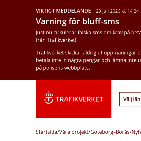
VIKTIGT MEDDELANDE
23 juli 2026 kl. 14:24
Varning för bluff-sms
Just nu cirkulerar falska sms om krav på bet
från Trafikverket!
Trafikverket skickar aldrig ut uppmaningar 
betala inte in några pengar och lämna inte 
på
polisens webbplats
.
Välj län
Startsida
/
Våra projekt
/
Göteborg–Borås
/
Nyh