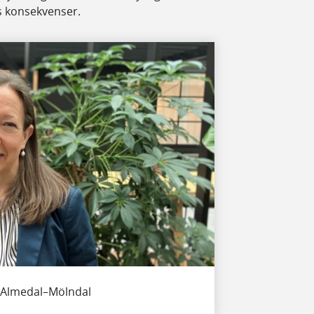
s konsekvenser.
n Almedal–Mölndal