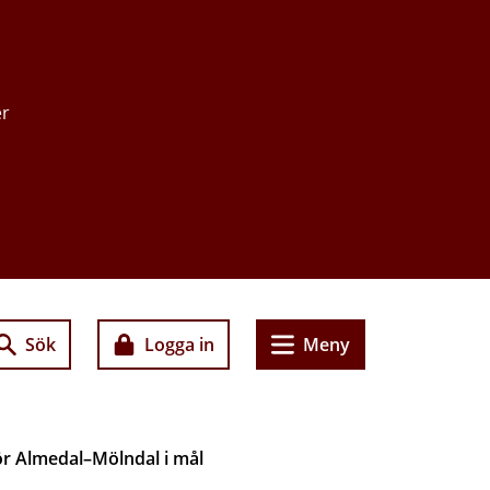
er
Sök
Logga in
Meny
r Almedal–Mölndal i mål