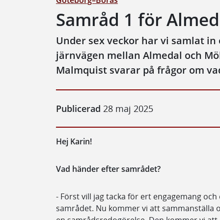
Göteborg–Borås
Samråd 1 för Almed
Under sex veckor har vi samlat in
järnvägen mellan Almedal och Möl
Malmquist svarar på frågor om va
Publicerad
28 maj 2025
Hej Karin!
Vad händer efter samrådet?
- Först vill jag tacka för ert engagemang o
samrådet. Nu kommer vi att sammanställa 