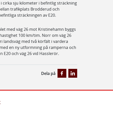
rka sju kilometer i befintlig sträckning
ellan trafikplats Brodderud och
befintliga sträckningen av E20.
kälet med väg 26 mot Kristinehamn byggs
 hastighet 100 km/tim. Norr om väg 26
i landsväg med två körfält i vardera
m med en ny utformning på ramperna och
an E20 och väg 26 vid Hasslerör.
Dela på
r