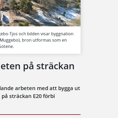
ebo-Tjos och bilden visar byggnation
g-Muggebo), bron utformas som en
Götene.
beten på sträckan
dande arbeten med att bygga ut
på sträckan E20 förbi