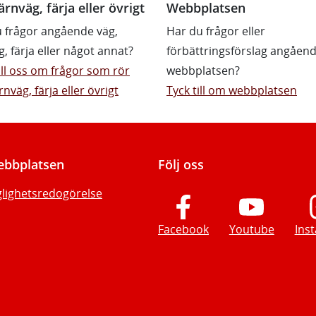
ärnväg, färja eller övrigt
Webbplatsen
 frågor angående väg,
Har du frågor eller
g, färja eller något annat?
förbättringsförslag angåen
till oss om frågor som rör
webbplatsen?
rnväg, färja eller övrigt
Tyck till om webbplatsen
bbplatsen
Följ oss
glighetsredogörelse
Facebook
Youtube
Ins