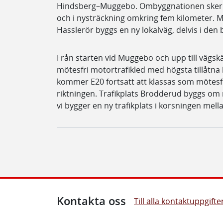
Hindsberg–Muggebo. Ombyggnationen sker i ci
och i nysträckning omkring fem kilometer. M
Hasslerör byggs en ny lokalväg, delvis i den 
Från starten vid Muggebo och upp till vägs
mötesfri motortrafikled med högsta tillåtna
kommer E20 fortsatt att klassas som mötesfr
riktningen. Trafikplats Brodderud byggs o
vi bygger en ny trafikplats i korsningen mell
Kontakta oss
Till alla kontaktuppgifte