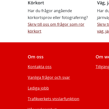
Körkort
Väg, j
Har du frågor angående
Har du
körkortsprov eller fotografering?
järnvä
Skriv till oss om frågor som rör
Skriv 
körkort
väg, jä
Om oss
Om we
Kontakta oss
Tillgän
Vanliga frågor och svar
Lediga jobb
Trafikverkets visslarfunktion