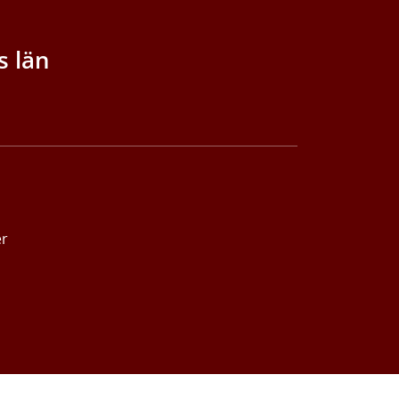
s län
er