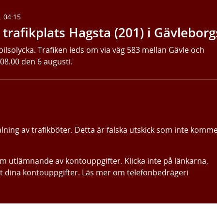
. 04:15
trafikplats Hagsta (201) i Gävleborg
bilsolycka. Trafiken leds om via väg 583 mellan Gävle och
 08.00 den 6 augusti.
alning av trafikböter. Detta är falska utskick som inte komm
om utlämnande av kontouppgifter. Klicka inte på länkarna,
ut dina kontouppgifter. Läs mer om telefonbedrägeri
Gå direkt till innehållet