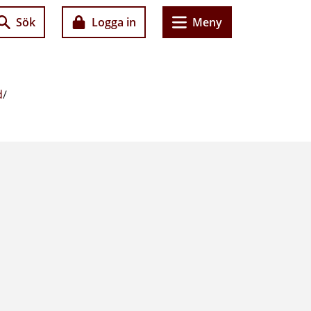
Sök
Logga in
Meny
d
/