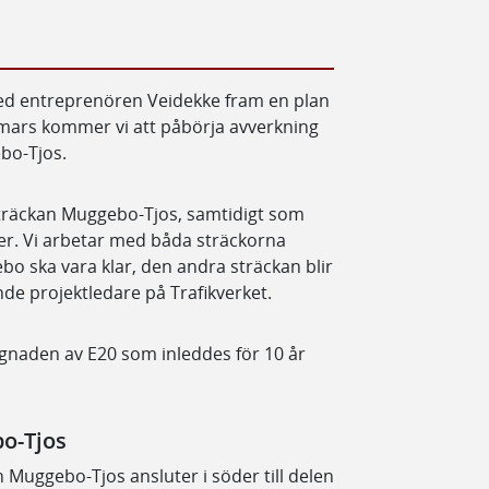
ed entreprenören Veidekke fram en plan
v mars kommer vi att påbörja avverkning
bo-Tjos.
 sträckan Muggebo-Tjos, samtidigt som
r. Vi arbetar med båda sträckorna
ebo ska vara klar, den andra sträckan blir
nde projektledare på Trafikverket.
ggnaden av E20 som inleddes för 10 år
o-Tjos
 Muggebo-Tjos ansluter i söder till delen