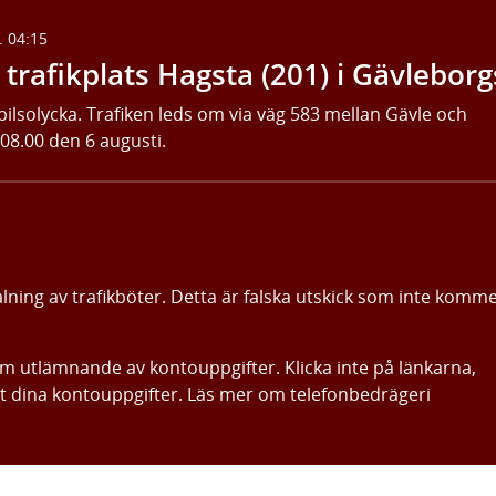
. 04:15
trafikplats Hagsta (201) i Gävleborg
bilsolycka. Trafiken leds om via väg 583 mellan Gävle och
 08.00 den 6 augusti.
alning av trafikböter. Detta är falska utskick som inte komm
om utlämnande av kontouppgifter. Klicka inte på länkarna,
ut dina kontouppgifter. Läs mer om telefonbedrägeri
Gå direkt till innehållet