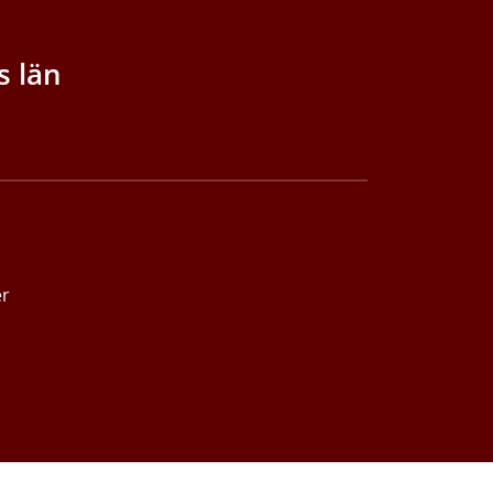
s län
er