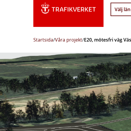
Välj län
Startsida
/
Våra projekt
/
E20, mötesfri väg Vä