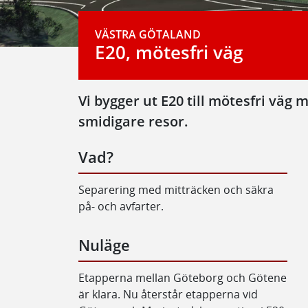
VÄSTRA GÖTALAND
E20, mötesfri väg
Vi bygger ut E20 till mötesfri väg 
smidigare resor.
Vad?
Separering med mitträcken och säkra
på- och avfarter.
Nuläge
Etapperna mellan Göteborg och Götene
är klara. Nu återstår etapperna vid