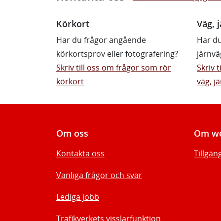
Körkort
Väg, j
Har du frågor angående
Har du
körkortsprov eller fotografering?
järnvä
Skriv till oss om frågor som rör
Skriv 
körkort
väg, jä
Om oss
Om we
Kontakta oss
Tillgän
Vanliga frågor och svar
Lediga jobb
Trafikverkets visslarfunktion