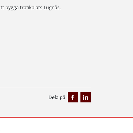
tt bygga trafikplats Lugnås.
Dela på
r