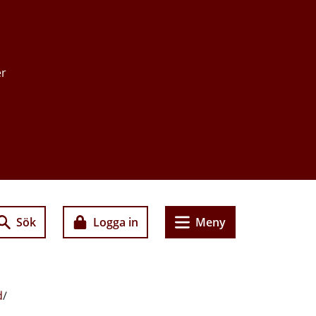
er
Sök
Logga in
Meny
d
/