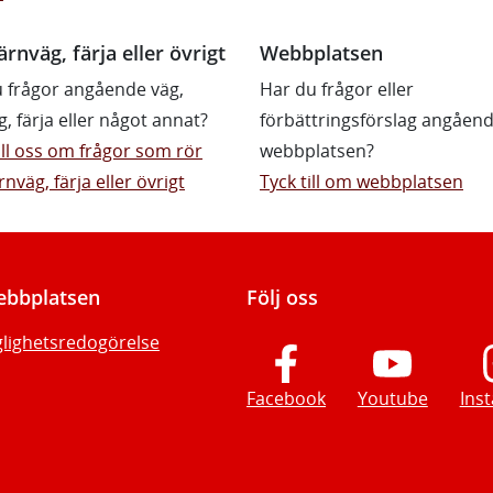
ärnväg, färja eller övrigt
Webbplatsen
 frågor angående väg,
Har du frågor eller
g, färja eller något annat?
förbättringsförslag angåen
till oss om frågor som rör
webbplatsen?
rnväg, färja eller övrigt
Tyck till om webbplatsen
bbplatsen
Följ oss
glighetsredogörelse
Facebook
Youtube
Ins