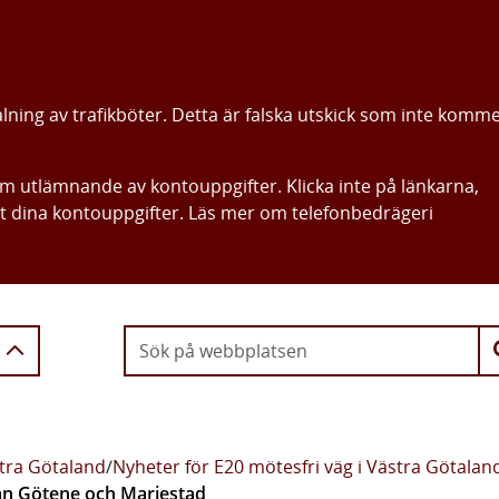
alning av trafikböter. Detta är falska utskick som inte komm
om utlämnande av kontouppgifter. Klicka inte på länkarna,
ut dina kontouppgifter. Läs mer om telefonbedrägeri
Gå direkt till innehållet
stra Götaland
/
Nyheter för E20 mötesfri väg i Västra Götalan
an Götene och Mariestad