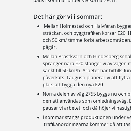
paus i sommar under veckorna 29-31.
Det här gör vi i sommar:
Mellan Holmestad och Halvfaran bygger v
sträckan, och byggtrafiken korsar E20. H
och 50 km/ timme förbi arbetsområdena
pågår.
Mellan Prästkvarn och Hindesberg schakt
spränger nära E20 stänger vi av vägen m
sänkt till 50 km/h. Arbetet har hittills f
påverkats. I augusti planerar vi att flytta
plats att bygga den nya E20
Norra delen av väg 2755 byggs nu och bli
den att användas som omledningsväg. De
pausar vi arbetet, och då höjer vi hasti
I sommar stängs produktionen under ve
trafikanordningarna kommer då att tas b