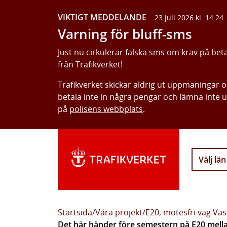
VIKTIGT MEDDELANDE
23 juli 2026 kl. 14:24
Varning för bluff-sms
Just nu cirkulerar falska sms om krav på bet
från Trafikverket!
Trafikverket skickar aldrig ut uppmaningar 
betala inte in några pengar och lämna inte 
på
polisens webbplats
.
Välj län
Startsida
/
Våra projekt
/
E20, mötesfri väg Vä
Det här händer före semestern på E20 mell