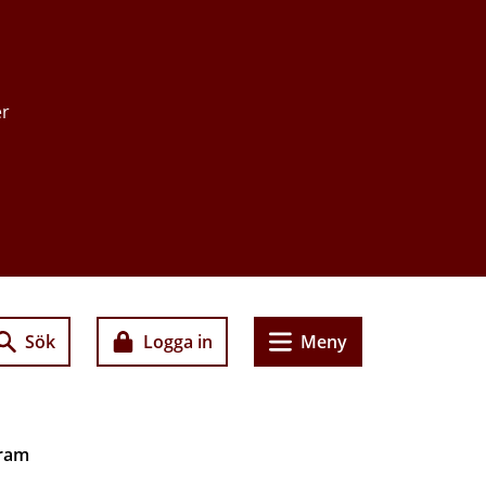
er
Sök
Logga in
Meny
fram