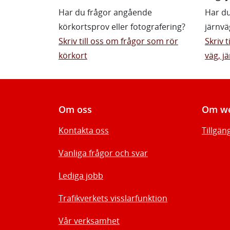
Har du frågor angående
Har du
körkortsprov eller fotografering?
järnvä
Skriv till oss om frågor som rör
Skriv 
körkort
väg, jä
Om oss
Om we
Kontakta oss
Tillgän
Vanliga frågor och svar
Lediga jobb
Trafikverkets visslarfunktion
Vår verksamhet