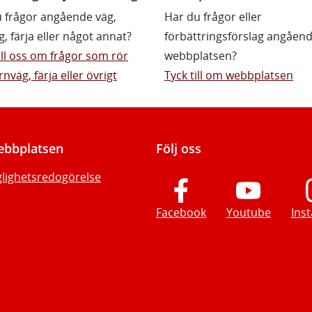
 frågor angående väg,
Har du frågor eller
g, färja eller något annat?
förbättringsförslag angåen
till oss om frågor som rör
webbplatsen?
rnväg, färja eller övrigt
Tyck till om webbplatsen
bbplatsen
Följ oss
glighetsredogörelse
Facebook
Youtube
Ins