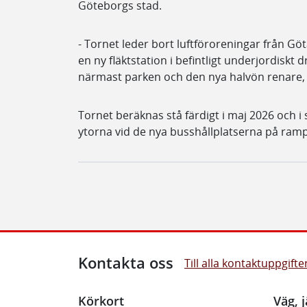
Göteborgs stad.
- Tornet leder bort luftföroreningar från G
en ny fläktstation i befintligt underjordiskt d
närmast parken och den nya halvön renare,
Tornet beräknas stå färdigt i maj 2026 och 
ytorna vid de nya busshållplatserna på ram
Kontakta oss
Till alla kontaktuppgifte
Körkort
Väg, j