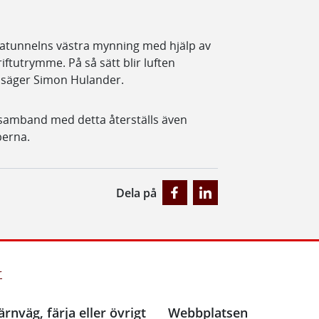
ötatunnelns västra mynning med hjälp av
riftutrymme. På så sätt blir luften
 säger Simon Hulander.
i samband med detta återställs även
perna.
Dela på
r
ärnväg, färja eller övrigt
Webbplatsen