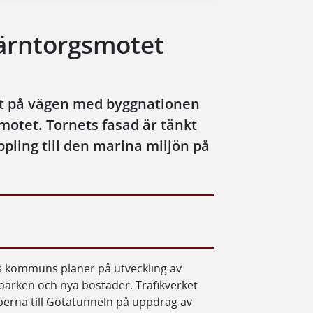
Järntorgsmotet
bit på vägen med byggnationen
motet. Tornets fasad är tänkt
ppling till den marina miljön på
s kommuns planer på utveckling av
arken och nya bostäder. Trafikverket
erna till Götatunneln på uppdrag av