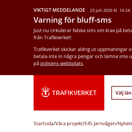
VIKTIGT MEDDELANDE
23 juli 2026 kl. 14:24
Varning för bluff-sms
Just nu cirkulerar falska sms om krav på bet
från Trafikverket!
Trafikverket skickar aldrig ut uppmaningar 
betala inte in några pengar och lämna inte 
på
polisens webbplats
.
Välj län
Startsida
/
Våra projekt
/
E45 Järnvågen
/
Nyhete