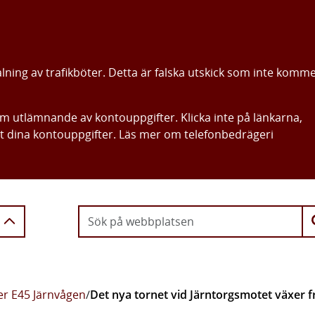
alning av trafikböter. Detta är falska utskick som inte komm
om utlämnande av kontouppgifter. Klicka inte på länkarna,
ut dina kontouppgifter. Läs mer om telefonbedrägeri
Gå direkt till innehållet
r E45 Järnvågen
/
Det nya tornet vid Järntorgsmotet växer 