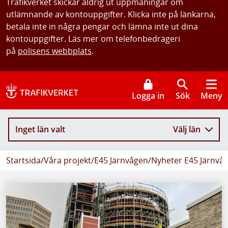
Trafikverket skickar aldrig ut uppmaningar om
utlämnande av kontouppgifter. Klicka inte på länkarna,
betala inte in några pengar och lämna inte ut dina
kontouppgifter. Läs mer om telefonbedrägeri
på
polisens webbplats
.
Logga in
Sök
Meny
Inget län valt
Välj län
Startsida
/
Våra projekt
/
E45 Järnvågen
/
Nyheter E45 Järnvå