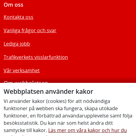
Om oss
Kontakta oss
Vanliga frågor och svar
Lediga jobb
Trafikverkets visslarfunktion
Vår verksamhet
Om webbplatsen
Webbplatsen använder kakor
Tillgänglighetsredogörelse
Vi använder kakor (cookies) för att nödvändiga
funktioner på webben ska fungera, skapa utökade
Följ oss
funktioner, en förbättrad användarupplevelse samt följa
besöksstatistik. Du kan när som helst ändra ditt
samtycke till kakor.
Läs mer om våra kakor och hur du