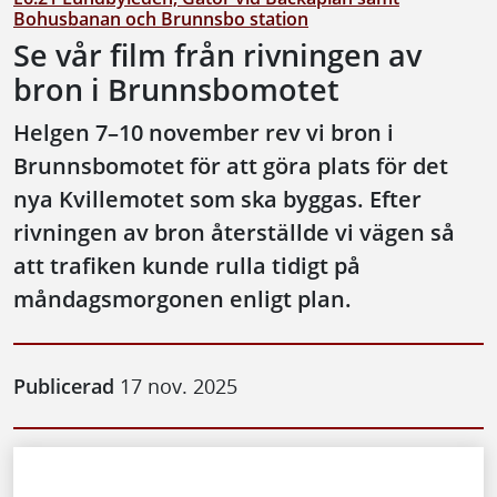
Bohusbanan och Brunnsbo station
Se vår film från rivningen av
bron i Brunnsbomotet
Helgen 7–10 november rev vi bron i
Brunnsbomotet för att göra plats för det
nya Kvillemotet som ska byggas. Efter
rivningen av bron återställde vi vägen så
att trafiken kunde rulla tidigt på
måndagsmorgonen enligt plan.
Publicerad
17 nov. 2025
Video: Se vår film från rivningen av bron i Brunnsbomot
Filmen börjar med en översiktsbild över Brunnsbomotet på 