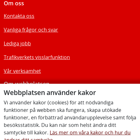
Om oss
Kontakta oss
Vanliga frågor och svar
Lediga jobb
Trafikverkets visslarfunktion
Vår verksamhet
Om webbplatsen
Webbplatsen använder kakor
Tillgänglighetsredogörelse
Vi använder kakor (cookies) för att nödvändiga
funktioner på webben ska fungera, skapa utökade
Följ oss
funktioner, en förbättrad användarupplevelse samt följa
besöksstatistik. Du kan när som helst ändra ditt
samtycke till kakor.
Läs mer om våra kakor och hur du
ändrar ditt samtycke