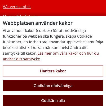
Vår verksamhet
Om webbplatsen
Webbplatsen använder kakor
Tillgänglighetsredogörelse
Vi använder kakor (cookies) för att nödvändiga
funktioner på webben ska fungera, skapa utökade
Följ oss
funktioner, en förbättrad användarupplevelse samt följa
besöksstatistik. Du kan när som helst ändra ditt
samtycke till kakor.
Läs mer om våra kakor och hur du
ändrar ditt samtycke
Facebook
Youtube
Instagram
Linkedin
Hantera kakor
Godkänn nödvändiga
Vi gör Sverige närmare
Godkänn alla