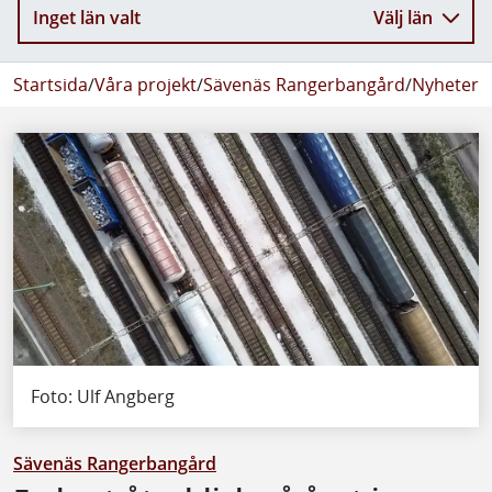
Inget län valt
Välj län
Startsida
/
Våra projekt
/
Sävenäs Rangerbangård
/
Nyheter 
Foto: Ulf Angberg
Sävenäs Rangerbangård