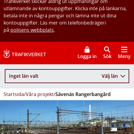
Trafikverket skickar aldrig ut uppmaningar om
utlämnande av kontouppgifter. Klicka inte på länkarna,
betala inte in några pengar och lämna inte ut dina
kontouppgifter. Läs mer om telefonbedrägeri
på
polisens webbplats
.
Logga in
Sök
Meny
Inget län valt
Välj län
Startsida
/
Våra projekt
/
Sävenäs Rangerbangård