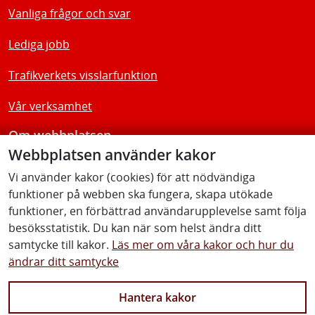
Vanliga frågor och svar
Lediga jobb
Trafikverkets visslarfunktion
Vår verksamhet
Om webbplatsen
Webbplatsen använder kakor
Tillgänglighetsredogörelse
Vi använder kakor (cookies) för att nödvändiga
funktioner på webben ska fungera, skapa utökade
Följ oss
funktioner, en förbättrad användarupplevelse samt följa
besöksstatistik. Du kan när som helst ändra ditt
samtycke till kakor.
Läs mer om våra kakor och hur du
ändrar ditt samtycke
Facebook
Youtube
Instagram
Linkedin
Hantera kakor