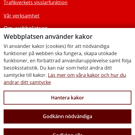
Trafikverkets visslarfunktion
Vår verksamhet
Om webbplatsen
Webbplatsen använder kakor
Tillgänglighetsredogörelse
Vi använder kakor (cookies) för att nödvändiga
funktioner på webben ska fungera, skapa utökade
Följ oss
funktioner, en förbättrad användarupplevelse samt följa
besöksstatistik. Du kan när som helst ändra ditt
samtycke till kakor.
Läs mer om våra kakor och hur du
ändrar ditt samtycke
Facebook
Youtube
Instagram
Linkedin
Hantera kakor
Godkänn nödvändiga
Vi gör Sverige närmare