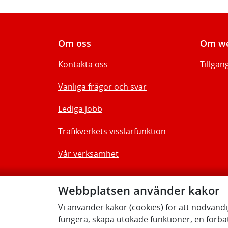
Om oss
Om we
Kontakta oss
Tillgän
Vanliga frågor och svar
Lediga jobb
Trafikverkets visslarfunktion
Vår verksamhet
Webbplatsen använder kakor
Vi använder kakor (cookies) för att nödvänd
fungera, skapa utökade funktioner, en förbä