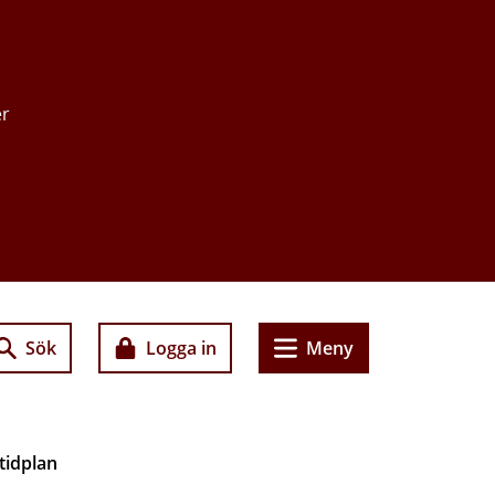
er
Sök
Logga in
Meny
tidplan