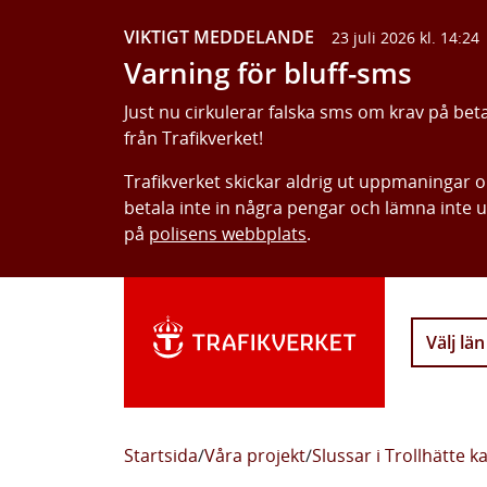
VIKTIGT MEDDELANDE
23 juli 2026 kl. 14:24
Varning för bluff-sms
Just nu cirkulerar falska sms om krav på bet
från Trafikverket!
Trafikverket skickar aldrig ut uppmaningar 
betala inte in några pengar och lämna inte 
på
polisens webbplats
.
Välj län
Startsida
/
Våra projekt
/
Slussar i Trollhätte k