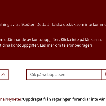
alning av trafikböter. Detta är falska utskick som inte komm
om utlämnande av kontouppgifter. Klicka inte på länkarna,
ut dina kontouppgifter. Läs mer om telefonbedrägeri
Gå direkt till innehållet
anal
/
Nyheter
/
Uppdraget från regeringen förändrar inte vår 