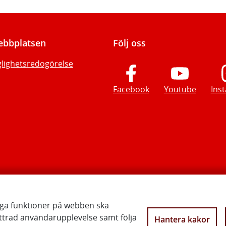
bbplatsen
Följ oss
glighetsredogörelse
Facebook
Youtube
Ins
iga funktioner på webben ska
ttrad användarupplevelse samt följa
Hantera kakor
Vi gör Sverige närmare