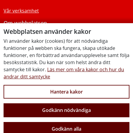
Vår verksamhet
Om webbplatsen
Webbplatsen använder kakor
Tillgänglighetsredogörelse
Vi använder kakor (cookies) för att nödvändiga
funktioner på webben ska fungera, skapa utökade
Följ oss
funktioner, en förbättrad användarupplevelse samt följa
besöksstatistik. Du kan när som helst ändra ditt
samtycke till kakor.
Läs mer om våra kakor och hur du
ändrar ditt samtycke
Facebook
Youtube
Instagram
Linkedin
Hantera kakor
Godkänn nödvändiga
Vi gör Sverige närmare
Godkänn alla