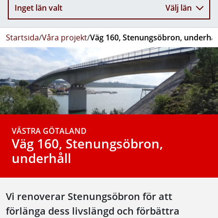
Inget län valt
Välj län
Startsida
/
Våra projekt
/
Väg 160, Stenungsöbron, underhål
VÄSTRA GÖTALAND
Väg 160, Stenungsöbron,
underhåll
Vi renoverar Stenungsöbron för att
förlänga dess livslängd och förbättra