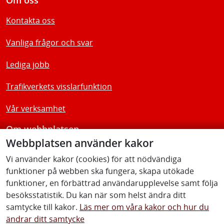
Kontakta oss
Vanliga frågor och svar
Lediga jobb
Trafikverkets visslarfunktion
Vår verksamhet
Om webbplatsen
Webbplatsen använder kakor
Tillgänglighetsredogörelse
Vi använder kakor (cookies) för att nödvändiga
funktioner på webben ska fungera, skapa utökade
Följ oss
funktioner, en förbättrad användarupplevelse samt följa
besöksstatistik. Du kan när som helst ändra ditt
samtycke till kakor.
Läs mer om våra kakor och hur du
ändrar ditt samtycke
Facebook
Youtube
Instagram
Linkedin