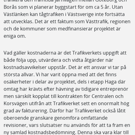
Borås som vi planerar byggstart för om ca 5 år. Utan
Västlänken kan tågtrafiken i Västsverige inte fortsätta
att utvecklas. Det är ett faktum som Västtrafik, regionen
och de kommuner som medfinansierar projektet är
eniga om.
Vad gäller kostnaderna är det Trafikverkets uppgift att
både följa upp, utvärdera och vidta åtgärder när
kostnadsavvikelser uppstår. Det är ett ansvar vi tar på
största allvar. Vi har varit öppna med att det finns
osäkerheter i delar av projektet, dels i etapp Haga där
omtag har krävts efter hävning av tidigare entreprenör
men särskilt kopplat till kontrakten för Centralen och
Korsvägen utifrån att Trafikverket sett en onormalt hög
grad av fakturering. Därför har Trafikverket också låtit
oberoende granskare genomföra omfattande
revisioner, vars slutsatser nu används för att ta fram en
ny samlad kostnadsbedömning. Denna ska vara klar till