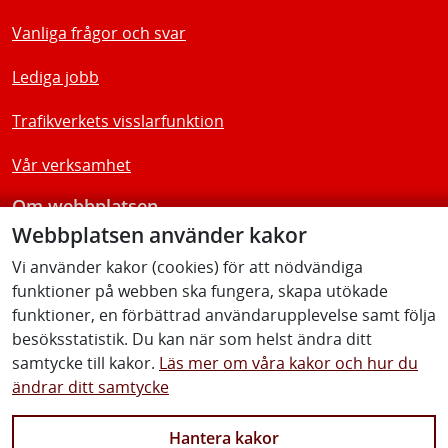
Vanliga frågor och svar
Lediga jobb
Trafikverkets visslarfunktion
Vår verksamhet
Om webbplatsen
Webbplatsen använder kakor
Tillgänglighetsredogörelse
Vi använder kakor (cookies) för att nödvändiga
funktioner på webben ska fungera, skapa utökade
Följ oss
funktioner, en förbättrad användarupplevelse samt följa
besöksstatistik. Du kan när som helst ändra ditt
samtycke till kakor.
Läs mer om våra kakor och hur du
ändrar ditt samtycke
Facebook
Youtube
Instagram
Linkedin
Hantera kakor