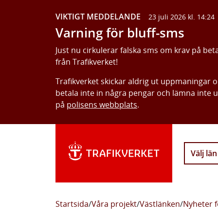
VIKTIGT MEDDELANDE
23 juli 2026 kl. 14:24
Varning för bluff-sms
Just nu cirkulerar falska sms om krav på bet
från Trafikverket!
Trafikverket skickar aldrig ut uppmaningar 
betala inte in några pengar och lämna inte 
på
polisens webbplats
.
Välj län
Startsida
/
Våra projekt
/
Västlänken
/
Nyheter f