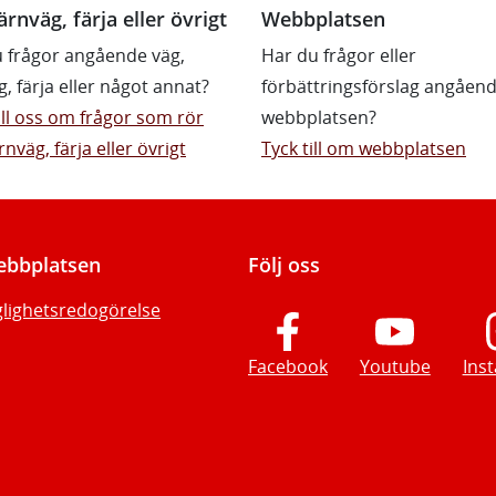
ärnväg, färja eller övrigt
Webbplatsen
 frågor angående väg,
Har du frågor eller
g, färja eller något annat?
förbättringsförslag angåen
till oss om frågor som rör
webbplatsen?
rnväg, färja eller övrigt
Tyck till om webbplatsen
bbplatsen
Följ oss
glighetsredogörelse
Facebook
Youtube
Ins