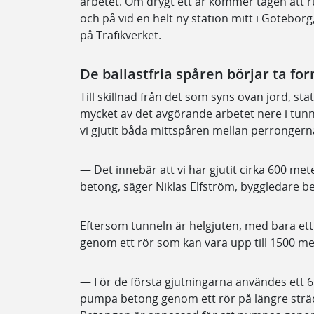
arbetet. Om drygt ett år kommer tågen att ru
och på vid en helt ny station mitt i Götebor
på Trafikverket.
De ballastfria spåren börjar ta fo
Till skillnad från det som syns ovan jord, s
mycket av det avgörande arbetet nere i tunne
vi gjutit båda mittspåren mellan perrongern
— Det innebär att vi har gjutit cirka 600 me
betong, säger Niklas Elfström, byggledare be
Eftersom tunneln är helgjuten, med bara e
genom ett rör som kan vara upp till 1500 me
— För de första gjutningarna användes ett 65
pumpa betong genom ett rör på längre sträcko