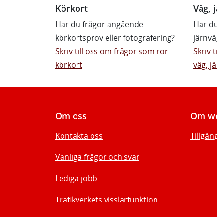
Körkort
Väg, j
Har du frågor angående
Har du
körkortsprov eller fotografering?
järnvä
Skriv till oss om frågor som rör
Skriv 
körkort
väg, jä
Om oss
Om we
Kontakta oss
Tillgän
Vanliga frågor och svar
Lediga jobb
Trafikverkets visslarfunktion