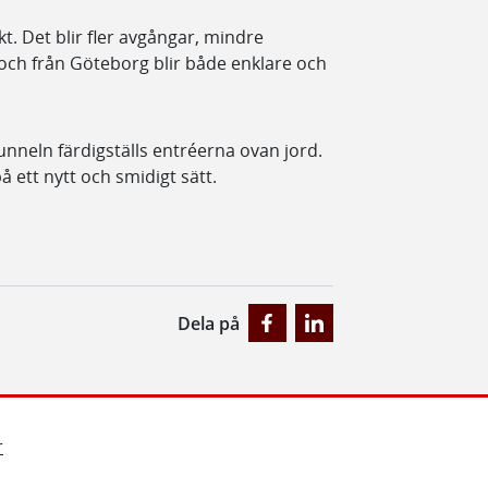
. Det blir fler avgångar, mindre
l och från Göteborg blir både enklare och
nneln färdigställs entréerna ovan jord.
å ett nytt och smidigt sätt.
Dela på
r