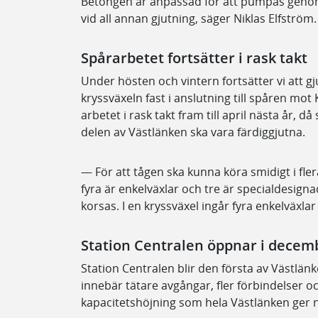
Betongen är anpassad för att pumpas gen
vid all annan gjutning, säger Niklas Elfström.
Spårarbetet fortsätter i rask takt
Under hösten och vintern fortsätter vi att g
kryssväxeln fast i anslutning till spåren mo
arbetet i rask takt fram till april nästa år, d
delen av Västlänken ska vara färdiggjutna.
— För att tågen ska kunna köra smidigt i flera
fyra är enkelväxlar och tre är specialdesig
korsas. I en kryssväxel ingår fyra enkelväxla
Station Centralen öppnar i decem
Station Centralen blir den första av Västlän
innebär tätare avgångar, fler förbindelser o
kapacitetshöjning som hela Västlänken ger när