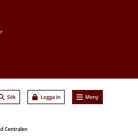
er
Sök
Logga in
Meny
id Centralen