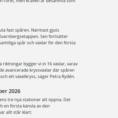
om röret, men kraven är desamma som
juta fast spåren. Närmast gjuts
t Kvarnbergsetappen. Sen fortsätter
å samtliga spår och växlar för den första
 riktningar bygger vi in 16 växlar, varav
nade avancerade kryssväxlar där spåren
r och ett växelkryss, säger Petra Rydén.
ber 2026
kens tre nya stationer att öppna. Det
ch en första känsla av den
 allt står klart.