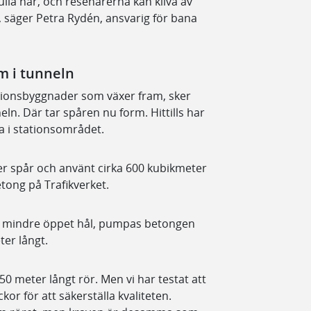
lla här, och resenärerna kan kliva av
g, säger Petra Rydén, ansvarig för bana
rm i tunneln
tationsbyggnader som växer fram, sker
ln. Där tar spåren nu form. Hittills har
a i stationsområdet.
ter spår och använt cirka 600 kubikmeter
tong på Trafikverket.
tt mindre öppet hål, pumpas betongen
ter långt.
0 meter långt rör. Men vi har testat att
r för att säkerställa kvaliteten.