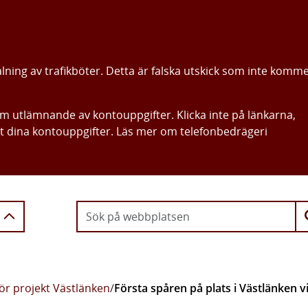
alning av trafikböter. Detta är falska utskick som inte komm
om utlämnande av kontouppgifter. Klicka inte på länkarna,
ut dina kontouppgifter. Läs mer om telefonbedrägeri
Gå direkt till innehållet
ör projekt Västlänken
/
Första spåren på plats i Västlänken v