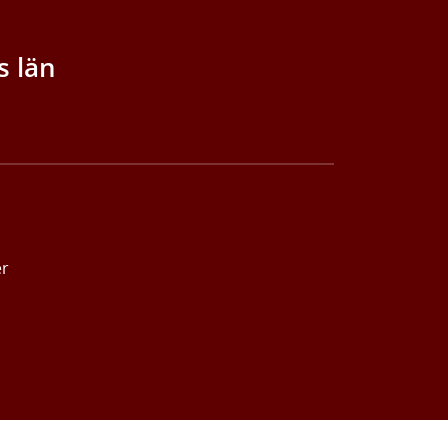
s län
er