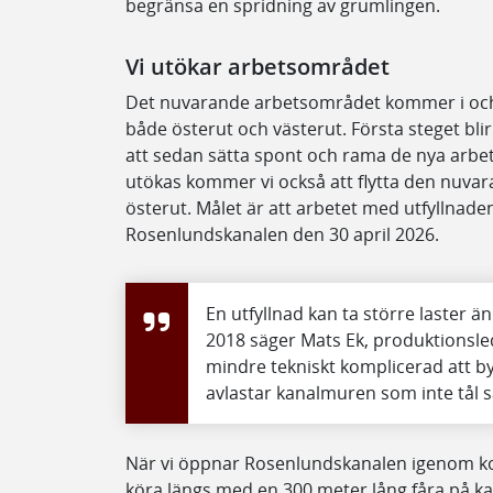
begränsa en spridning av grumlingen.
Vi utökar arbetsområdet
Det nuvarande arbetsområdet kommer i och 
både österut och västerut. Första steget blir
att sedan sätta spont och rama de nya arbe
utökas kommer vi också att flytta den nuva
österut. Målet är att arbetet med utfyllnade
Rosenlundskanalen den 30 april 2026.
En utfyllnad kan ta större laster ä
2018 säger Mats Ek, produktionsl
mindre tekniskt komplicerad att b
avlastar kanalmuren som inte tål s
När vi öppnar Rosenlundskanalen igenom ko
köra längs med en 300 meter lång fåra på k