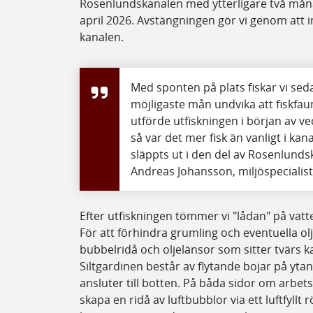
Rosenlundskanalen med ytterligare två måna
april 2026. Avstängningen gör vi genom att i
kanalen.
Med sponten på plats fiskar vi sed
möjligaste mån undvika att fiskfau
utförde utfiskningen i början av v
så var det mer fisk än vanligt i ka
släppts ut i den del av Rosenlund
Andreas Johansson, miljöspecialis
Efter utfiskningen tömmer vi "lådan" på va
För att förhindra grumling och eventuella olj
bubbelridå och oljelänsor som sitter tvärs k
Siltgardinen består av flytande bojar på yt
ansluter till botten. På båda sidor om arbe
skapa en ridå av luftbubblor via ett luftfyllt