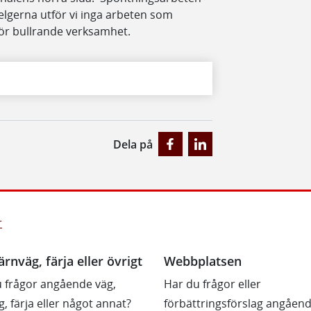
helgerna utför vi inga arbeten som
för bullrande verksamhet.
Dela på
r
ärnväg, färja eller övrigt
Webbplatsen
 frågor angående väg,
Har du frågor eller
g, färja eller något annat?
förbättringsförslag angåen