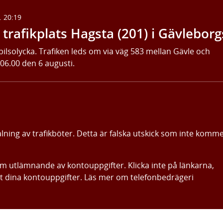
. 20:19
trafikplats Hagsta (201) i Gävleborg
bilsolycka. Trafiken leds om via väg 583 mellan Gävle och
 06.00 den 6 augusti.
alning av trafikböter. Detta är falska utskick som inte komm
om utlämnande av kontouppgifter. Klicka inte på länkarna,
ut dina kontouppgifter. Läs mer om telefonbedrägeri
Gå direkt till innehållet