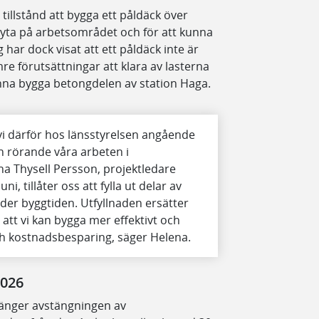
tillstånd att bygga ett påldäck över
 yta på arbetsområdet och för att kunna
har dock visat att ett påldäck inte är
re förutsättningar att klara av lasterna
unna bygga betongdelen av station Haga.
i därför hos länsstyrelsen angående
n rörande våra arbeten i
a Thysell Persson, projektledare
i, tillåter oss att fylla ut delar av
r byggtiden. Utfyllnaden ersätter
att vi kan bygga mer effektivt och
och kostnadsbesparing, säger Helena.
2026
rlänger avstängningen av