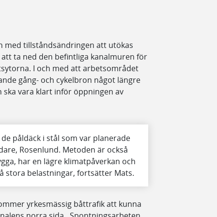
med tillståndsändringen att utökas
 att ta ned den befintliga kanalmuren för
tsytorna. I och med att arbetsområdet
rande gång- och cykelbron något längre
n ska vara klart inför öppningen av
n de påldäck i stål som var planerade
edare, Rosenlund. Metoden är också
ygga, har en lägre klimatpåverkan och
å stora belastningar, fortsätter Mats.
mmer yrkesmässig båttrafik att kunna
analens norra sida. Spontningsarbeten