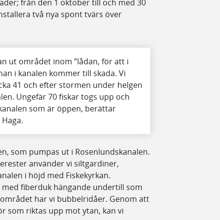
der; från den 1 oktober till och med 30
nstallera två nya spont tvärs över
an ut området inom ”lådan, för att i
nan i kanalen kommer till skada. Vi
ecka 41 och efter stormen under helgen
nalen. Ungefär 70 fiskar togs upp och
skanalen som är öppen, berättar
t Haga.
tten, som pumpas ut i Rosenlundskanalen.
erester använder vi siltgardiner,
analen i höjd med Fiskekyrkan.
an med fiberduk hängande undertill som
tsområdet har vi bubbelridåer. Genom att
 rör som riktas upp mot ytan, kan vi