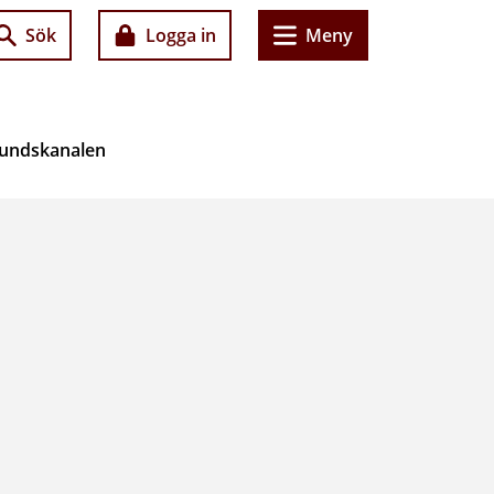
Sök
Logga in
Meny
nlundskanalen