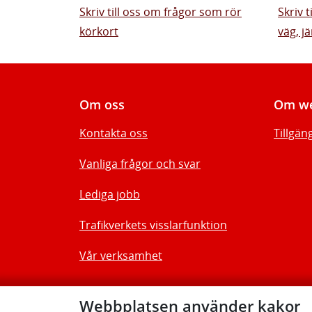
Skriv till oss om frågor som rör
Skriv 
körkort
väg, jä
Om oss
Om we
Kontakta oss
Tillgän
Vanliga frågor och svar
Lediga jobb
Trafikverkets visslarfunktion
Vår verksamhet
Webbplatsen använder kakor