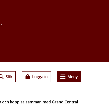
er
Sök
Logga in
Meny
aka och kopplas samman med Grand Central