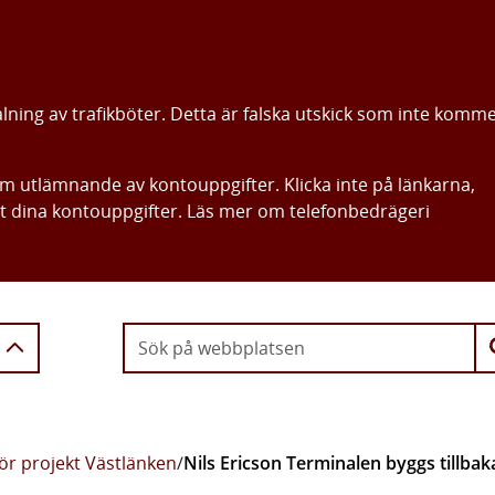
alning av trafikböter. Detta är falska utskick som inte komm
om utlämnande av kontouppgifter. Klicka inte på länkarna,
ut dina kontouppgifter. Läs mer om telefonbedrägeri
Gå direkt till innehållet
ör projekt Västlänken
/
Nils Ericson Terminalen byggs tillb