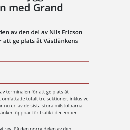
an med Grand
en av den del av Nils Ericson
att ge plats åt Västlänkens
 terminalen för att ge plats åt
omfattade totalt tre sektioner, inklusive
 nu en av de sista stora milstolparna
länken öppnar för trafik i december.
 vi rev. På den norra delen av den