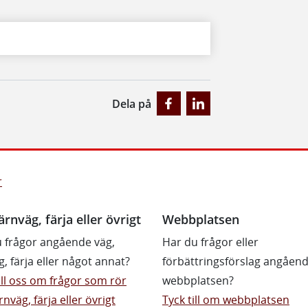
Dela på
r
ärnväg, färja eller övrigt
Webbplatsen
 frågor angående väg,
Har du frågor eller
g, färja eller något annat?
förbättringsförslag angåen
till oss om frågor som rör
webbplatsen?
rnväg, färja eller övrigt
Tyck till om webbplatsen