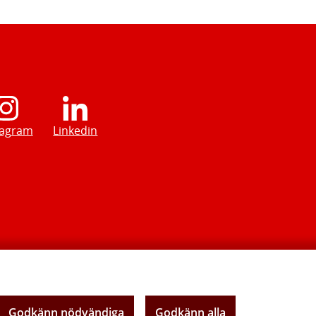
tagram
Linkedin
Godkänn nödvändiga
Godkänn alla