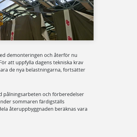
med demonteringen och återför nu
 För att uppfylla dagens tekniska krav
lara de nya belastningarna, fortsätter
 pålningsarbeten och förberedelser
 Under sommaren färdigställs
 Hela återuppbyggnaden beräknas vara