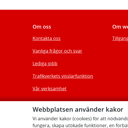
Om oss
Om we
Kontakta oss
Tillgän
Vanliga frågor och svar
Lediga jobb
Trafikverkets visslarfunktion
Vår verksamhet
Webbplatsen använder kakor
Vi använder kakor (cookies) för att nödvänd
fungera, skapa utökade funktioner, en förbä