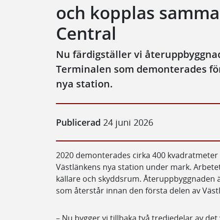
och kopplas samm
Central
Nu färdigställer vi återuppbyggnad
Terminalen som demonterades för 
nya station.
Publicerad
24 juni 2026
2020 demonterades cirka 400 kvadratmeter av
Västlänkens nya station under mark. Arbetet 
källare och skyddsrum. Återuppbyggnaden är
som återstår innan den första delen av Väst
– Nu bygger vi tillbaka två tredjedelar av det