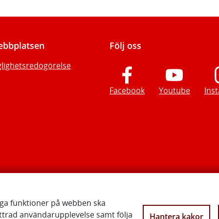
bbplatsen
Följ oss
glighetsredogörelse
Facebook
Youtube
Ins
iga funktioner på webben ska
ttrad användarupplevelse samt följa
Hantera kakor