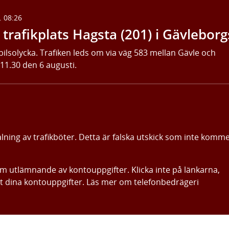
. 08:26
trafikplats Hagsta (201) i Gävleborg
bilsolycka. Trafiken leds om via väg 583 mellan Gävle och
 11.30 den 6 augusti.
alning av trafikböter. Detta är falska utskick som inte komm
om utlämnande av kontouppgifter. Klicka inte på länkarna,
ut dina kontouppgifter. Läs mer om telefonbedrägeri
Gå direkt till innehållet