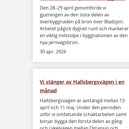
Den 28–29 april genomförde vi
gjutningen av den sista delen av
överbyggnaden på bron över Bladsjön.
Arbetet pågick dygnet runt och markerar
en viktig milstolpe i byggnationen av den
nya järnvägsbron.
30 apr. 2026
Vi stänger av Hallsbergsvägen i en
månad
Hallsbergsvägen är avstängd mellan 13
april och 11 maj. Under den perioden
utför vi omfattande schaktarbeten samt
börjar bygga den första delen av gång-
och cykelvägen mellan Östansjö och