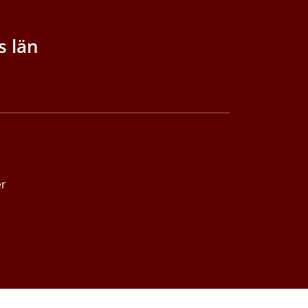
s län
er