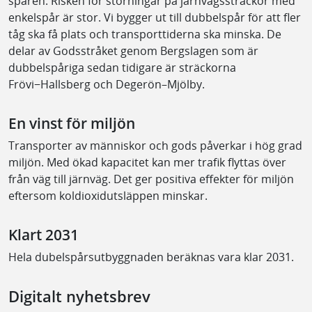
spåren. Risken för störningar på järnvägssträckor med
enkelspår är stor. Vi bygger ut till dubbelspår för att fler
tåg ska få plats och transporttiderna ska minska. De
delar av Godsstråket genom Bergslagen som är
dubbelspåriga sedan tidigare är sträckorna
Frövi−Hallsberg och Degerön–Mjölby.
En vinst för miljön
Transporter av människor och gods påverkar i hög grad
miljön. Med ökad kapacitet kan mer trafik flyttas över
från väg till järnväg. Det ger positiva effekter för miljön
eftersom koldioxidutsläppen minskar.
Klart 2031
Hela dubelspårsutbyggnaden beräknas vara klar 2031.
Digitalt nyhetsbrev