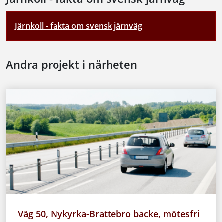
Järnkoll - fakta om svensk järnväg
Andra projekt i närheten
Väg 50, Nykyrka-Brattebro backe, mötesfri