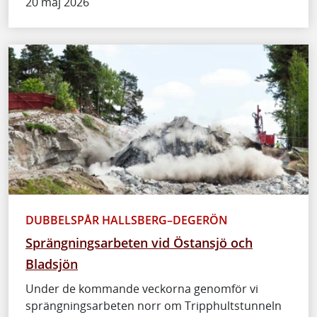
20 maj 2026
DUBBELSPÅR HALLSBERG–DEGERÖN
Sprängningsarbeten vid Östansjö och
Bladsjön
Under de kommande veckorna genomför vi
sprängningsarbeten norr om Tripphultstunneln