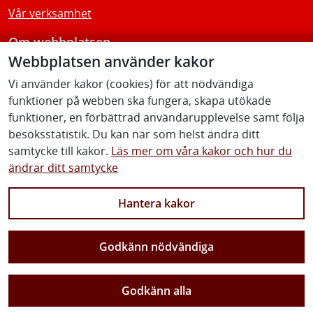
Vår verksamhet
Om webbplatsen
Webbplatsen använder kakor
Tillgänglighetsredogörelse
Vi använder kakor (cookies) för att nödvändiga
funktioner på webben ska fungera, skapa utökade
Följ oss
funktioner, en förbättrad användarupplevelse samt följa
besöksstatistik. Du kan när som helst ändra ditt
samtycke till kakor.
Läs mer om våra kakor och hur du
ändrar ditt samtycke
Facebook
Youtube
Instagram
Linkedin
Hantera kakor
Godkänn nödvändiga
Vi gör Sverige närmare
Godkänn alla