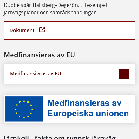
Dubbelspår Hallsberg–Degerön, till exempel
järnvägsplaner och samrådshandlingar.
Dokument
Medfinansieras av EU
Medfinansieras av EU
Järnkoll - fakta om svensk järnväg