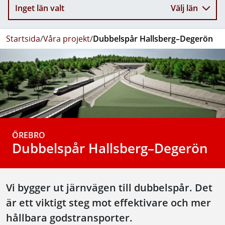
Inget län valt
Välj län
Startsida
/
Våra projekt
/
Dubbelspår Hallsberg–Degerön
ÖREBRO
Dubbelspår Hallsberg–Degerön
Vi bygger ut järnvägen till dubbelspår. Det
är ett viktigt steg mot effektivare och mer
hållbara godstransporter.