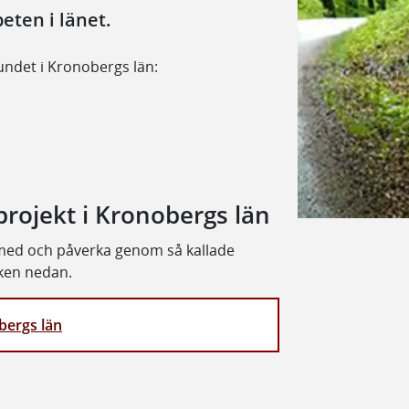
eten i länet.
undet i Kronobergs län:
projekt i Kronobergs län
 med och påverka genom så kallade
nken nedan.
bergs län