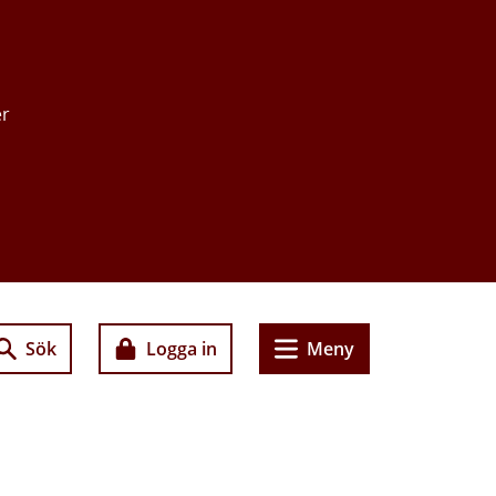
er
Sök
Logga in
Meny