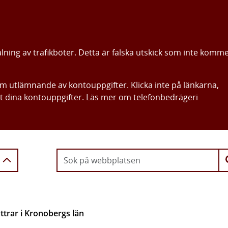
alning av trafikböter. Detta är falska utskick som inte komm
om utlämnande av kontouppgifter. Klicka inte på länkarna,
ut dina kontouppgifter. Läs mer om telefonbedrägeri
Gå direkt till innehållet
ättrar i Kronobergs län