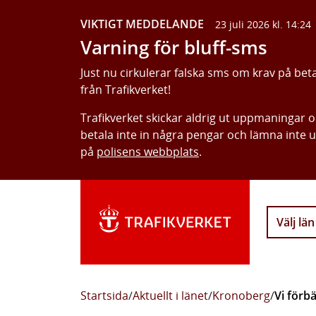
VIKTIGT MEDDELANDE
23 juli 2026 kl. 14:24
Varning för bluff-sms
Just nu cirkulerar falska sms om krav på bet
från Trafikverket!
Trafikverket skickar aldrig ut uppmaningar 
betala inte in några pengar och lämna inte 
på
polisens webbplats
.
Välj län
Startsida
/
Aktuellt i länet
/
Kronoberg
/
Vi förb