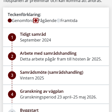
Tidsplanen är preliminär och kan komma att ändras.
Teckenförklaring:
Genomförd
Pågående
Framtida
Tidigt samråd
1
September 2024
Arbete med samrådshandling
2
Detta arbete pågår fram till hösten år 2025.
Samrådsmöte (samrådshandling)
3
Vintern 2025
Granskning av vägplan
4
Granskningsperiod 23 april–25 maj 2026.
Byggstart