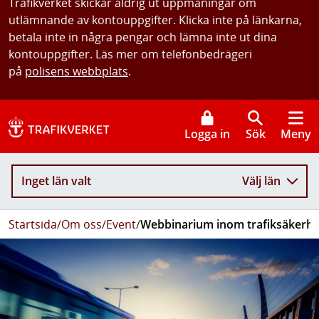
Trafikverket skickar aldrig ut uppmaningar om
utlämnande av kontouppgifter. Klicka inte på länkarna,
betala inte in några pengar och lämna inte ut dina
kontouppgifter. Läs mer om telefonbedrägeri
på
polisens webbplats
.
Logga in
Sök
Meny
Inget län valt
Välj län
Startsida
/
Om oss
/
Event
/
Webbinarium inom trafiksäkerhet