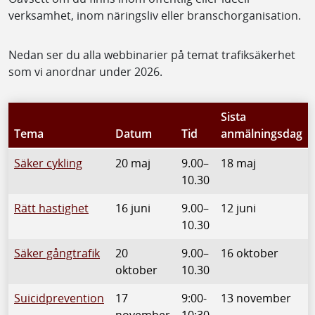
verksamhet, inom näringsliv eller branschorganisation.
Nedan ser du alla webbinarier på temat trafiksäkerhet
som vi anordnar under 2026.
Sista
Tema
Datum
Tid
anmälningsdag
Säker cykling
20 maj
9.00–
18 maj
10.30
Rätt hastighet
16 juni
9.00–
12 juni
10.30
Säker gångtrafik
20
9.00–
16 oktober
oktober
10.30
Suicidprevention
17
9:00-
13 november
november
10:30