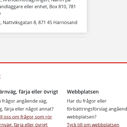
andläggare eller enhet, Box 810, 781
e
t, Nattviksgatan 8, 871 45 Härnösand
r
ärnväg, färja eller övrigt
Webbplatsen
 frågor angående väg,
Har du frågor eller
g, färja eller något annat?
förbättringsförslag angåen
till oss om frågor som rör
webbplatsen?
rnväg, färja eller övrigt
Tyck till om webbplatsen