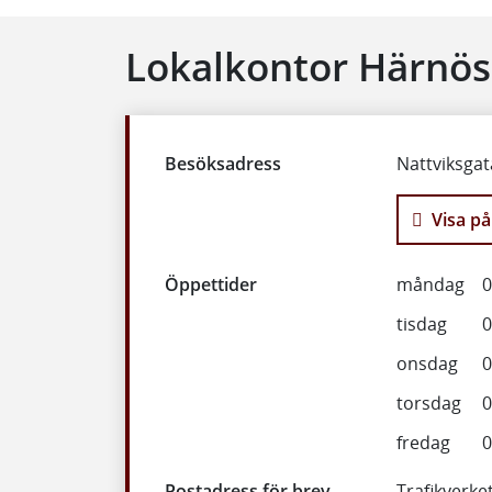
Lokalkontor Härnö
Besöksadress
Nattviksgat
Visa på
Öppettider
måndag
0
tisdag
0
onsdag
0
torsdag
0
fredag
0
Postadress för brev
Trafikverk