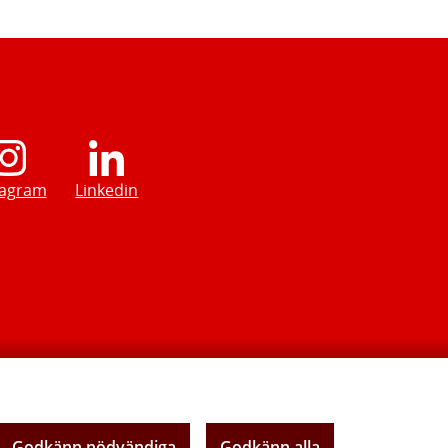
tagram
Linkedin
Godkänn nödvändiga
Godkänn alla