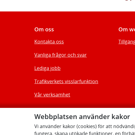
Om oss
Om we
Kontakta oss
Tillgän
Vanliga frågor och svar
Lediga jobb
Trafikverkets visslarfunktion
Vår verksamhet
Webbplatsen använder kakor
Vi använder kakor (cookies) för att nödvänd
fungera, skapa utökade funktioner, en förbä