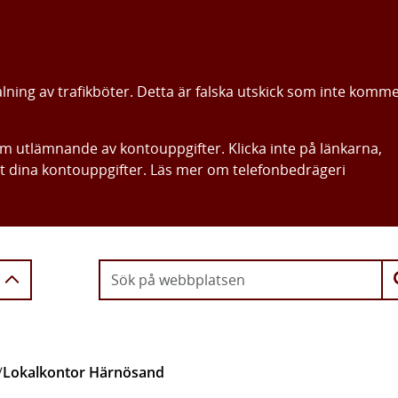
alning av trafikböter. Detta är falska utskick som inte komm
om utlämnande av kontouppgifter. Klicka inte på länkarna,
ut dina kontouppgifter. Läs mer om telefonbedrägeri
Gå direkt till innehållet
/
Lokalkontor Härnösand