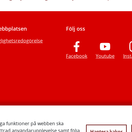
bbplatsen
Följ oss
glighetsredogörelse
Facebook
Youtube
Ins
iga funktioner på webben ska
ttrad användarupplevelse samt följa
Hantera kakor