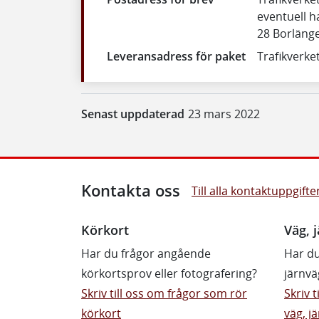
eventuell h
28 Borläng
Leveransadress för paket
Trafikverke
Senast uppdaterad
23 mars 2022
Kontakta oss
Till alla kontaktuppgifte
Körkort
Väg, j
Har du frågor angående
Har du
körkortsprov eller fotografering?
järnvä
Skriv till oss om frågor som rör
Skriv 
körkort
väg, jä