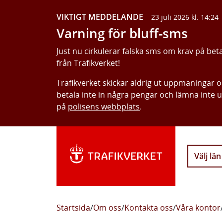
VIKTIGT MEDDELANDE
23 juli 2026 kl. 14:24
Varning för bluff-sms
Just nu cirkulerar falska sms om krav på bet
från Trafikverket!
Trafikverket skickar aldrig ut uppmaningar 
betala inte in några pengar och lämna inte 
på
polisens webbplats
.
Välj län
Startsida
/
Om oss
/
Kontakta oss
/
Våra kontor