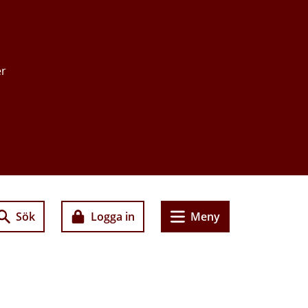
er
Sök
Logga in
Meny