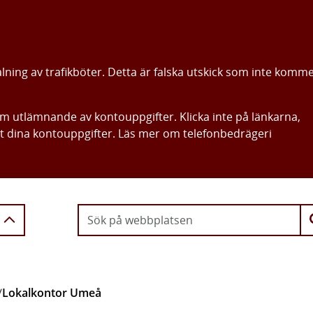
alning av trafikböter. Detta är falska utskick som inte komm
om utlämnande av kontouppgifter. Klicka inte på länkarna,
ut dina kontouppgifter. Läs mer om telefonbedrägeri
Gå direkt till innehållet
/
Lokalkontor Umeå