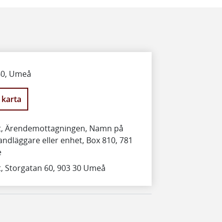
60, Umeå
 karta
et, Ärendemottagningen, Namn på
andläggare eller enhet, Box 810, 781
e
t, Storgatan 60, 903 30 Umeå