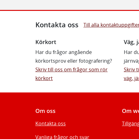
Kontakta oss
Till alla kontaktuppgifte
Körkort
Väg, j
Har du frågor angående
Har du
körkortsprov eller fotografering?
järnvä
Skriv till oss om frågor som rör
Skriv 
körkort
väg, jä
Om oss
Om we
Kontakta oss
Tillgän
Vanliga frågor och svar