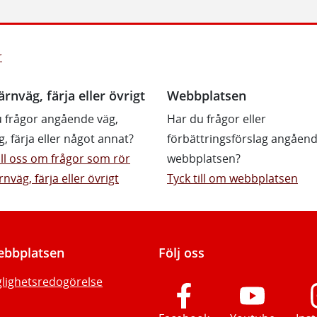
r
ärnväg, färja eller övrigt
Webbplatsen
 frågor angående väg,
Har du frågor eller
g, färja eller något annat?
förbättringsförslag angåen
till oss om frågor som rör
webbplatsen?
rnväg, färja eller övrigt
Tyck till om webbplatsen
bbplatsen
Följ oss
glighetsredogörelse