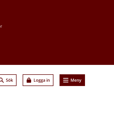
er
Sök
Logga in
Meny