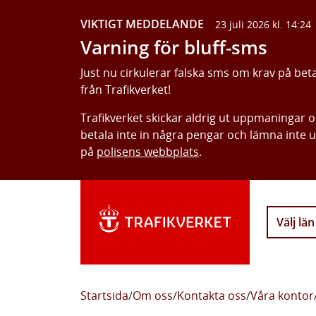
VIKTIGT MEDDELANDE
23 juli 2026 kl. 14:24
Varning för bluff-sms
Just nu cirkulerar falska sms om krav på bet
från Trafikverket!
Trafikverket skickar aldrig ut uppmaningar 
betala inte in några pengar och lämna inte 
på
polisens webbplats
.
Välj län
Startsida
/
Om oss
/
Kontakta oss
/
Våra kontor