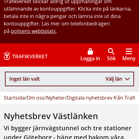
Trafikverket skickar aldrig ut uppmaningar om
utlämnande av kontouppgifter. Klicka inte på länkarna,
betala inte in några pengar och lämna inte ut dina
kontouppgifter. Läs mer om telefonbedrägeri
på
polisens webbplats
.
Logga in
Sök
Meny
Inget län valt
Välj län
Startsida
/
Om oss
/
Nyheter
/
Digitala nyhetsbrev från Trafik
Nyhetsbrev Västlänken
Vi bygger järnvägstunnel och tre stationer
under Göteborg - häng med bakom våra