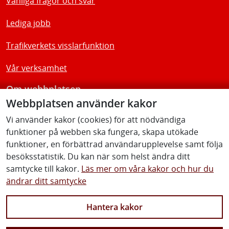
Vanliga frågor och svar
Lediga jobb
Trafikverkets visslarfunktion
Vår verksamhet
Om webbplatsen
Webbplatsen använder kakor
Tillgänglighetsredogörelse
Vi använder kakor (cookies) för att nödvändiga
funktioner på webben ska fungera, skapa utökade
Följ oss
funktioner, en förbättrad användarupplevelse samt följa
besöksstatistik. Du kan när som helst ändra ditt
samtycke till kakor.
Läs mer om våra kakor och hur du
ändrar ditt samtycke
Facebook
Youtube
Instagram
Linkedin
Hantera kakor