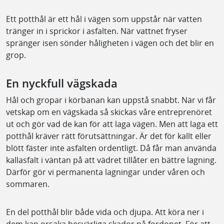
Ett potthål är ett hål i vägen som uppstår när vatten
tränger in i sprickor i asfalten. När vattnet fryser
spränger isen sönder håligheten i vägen och det blir en
grop.
En nyckfull vägskada
Hål och gropar i körbanan kan uppstå snabbt. När vi får
vetskap om en vägskada så skickas våre entreprenöret
ut och gör vad de kan för att laga vägen. Men att laga ett
potthål kräver rätt förutsättningar. Är det för kallt eller
blött fäster inte asfalten ordentligt. Då får man använda
kallasfalt i väntan på att vädret tillåter en bättre lagning.
Därför gör vi permanenta lagningar under våren och
sommaren.
En del potthål blir både vida och djupa. Att köra ner i
dem kan orsaka besvärliga skador på fordonet. För att