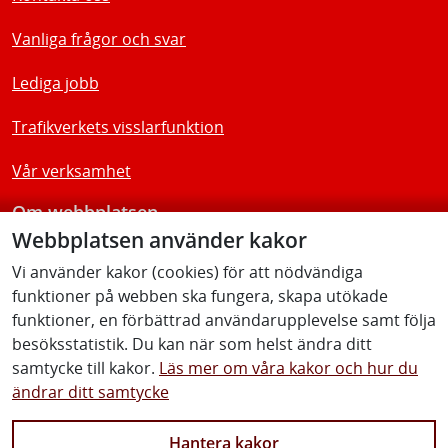
Vanliga frågor och svar
Lediga jobb
Trafikverkets visslarfunktion
Vår verksamhet
Om webbplatsen
Webbplatsen använder kakor
Tillgänglighetsredogörelse
Vi använder kakor (cookies) för att nödvändiga
funktioner på webben ska fungera, skapa utökade
Följ oss
funktioner, en förbättrad användarupplevelse samt följa
besöksstatistik. Du kan när som helst ändra ditt
samtycke till kakor.
Läs mer om våra kakor och hur du
ändrar ditt samtycke
Facebook
Youtube
Instagram
Linkedin
Hantera kakor